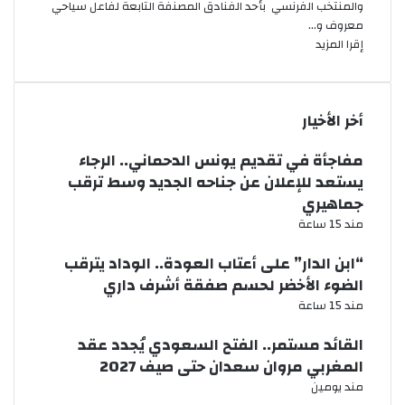
والمنتخب الفرنسي بأحد الفنادق المصنفة التابعة لفاعل سياحي
معروف و…
إقرا المزيد
أخر الأخيار
مفاجأة في تقديم يونس الدحماني.. الرجاء
يستعد للإعلان عن جناحه الجديد وسط ترقب
جماهيري
مند 15 ساعة
“ابن الدار” على أعتاب العودة.. الوداد يترقب
الضوء الأخضر لحسم صفقة أشرف داري
مند 15 ساعة
القائد مستمر.. الفتح السعودي يُجدد عقد
المغربي مروان سعدان حتى صيف 2027
مند يومين