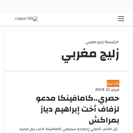
القائمة
بحث
الرئيسية
/
زليج مغربي
زليج مغربي
كازا نيوز
فبراير 21, 2024
حصري..كامافينكا مدعو
لزفاف أخت إبراهيم دياز
بمراكش
نزل اللاعب الدولي إدواردو سيليمي كامافينجا، لاعب ريال مدريد