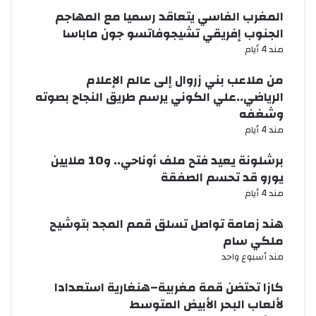
المغرب الفاسي يتعاقد رسميا مع المهاجم
الجنوب إفريقي تشيجوفاتسو جون ماباسا
مند 4 أيام
من ملاعب بني زروال إلى عالم الإعلام
الرياضي..علي الكوني يرسم طريق النجاح بصوته
وشغفه
مند 4 أيام
برشلونة يعيد فتح ملف أوناحي.. و10 ملايين
يورو قد تحسم الصفقة
مند 4 أيام
هند زمامة تواصل تسلق قمم المجد بتوشيح
ملكي سام
مند أسبوع واحد
كازا تحتضن قمة مغربية–هنغارية استعدادا
لألعاب البحر الأبيض المتوسط