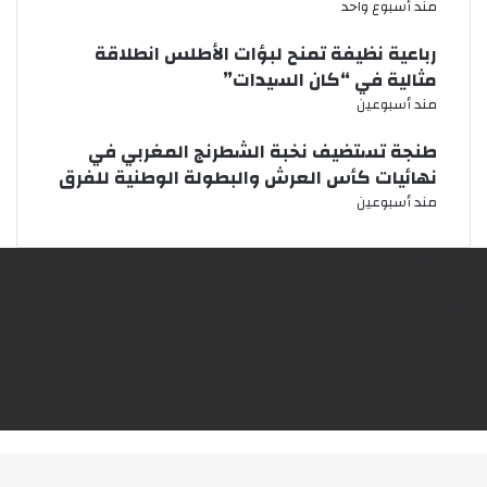
مند أسبوع واحد
رباعية نظيفة تمنح لبؤات الأطلس انطلاقة
مثالية في “كان السيدات”
مند أسبوعين
طنجة تستضيف نخبة الشطرنج المغربي في
نهائيات كأس العرش والبطولة الوطنية للفرق
مند أسبوعين
كازا سبورت © - 2026
من نحن؟
إتصل بنا
فيسبوك
X
يوتيوب
انستقرام
‫TikTok
زر
الذهاب