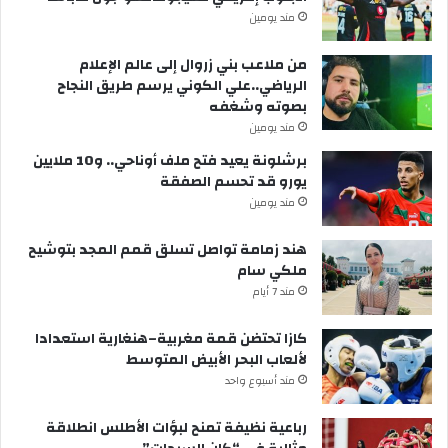
مند يومين
من ملاعب بني زروال إلى عالم الإعلام
الرياضي..علي الكوني يرسم طريق النجاح
بصوته وشغفه
مند يومين
برشلونة يعيد فتح ملف أوناحي.. و10 ملايين
يورو قد تحسم الصفقة
مند يومين
هند زمامة تواصل تسلق قمم المجد بتوشيح
ملكي سام
مند 7 أيام
كازا تحتضن قمة مغربية–هنغارية استعدادا
لألعاب البحر الأبيض المتوسط
مند أسبوع واحد
رباعية نظيفة تمنح لبؤات الأطلس انطلاقة