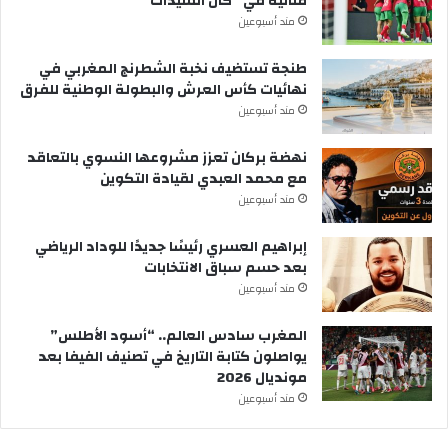
مثالية في “كان السيدات”
مند أسبوعين
طنجة تستضيف نخبة الشطرنج المغربي في
نهائيات كأس العرش والبطولة الوطنية للفرق
مند أسبوعين
نهضة بركان تعزز مشروعها النسوي بالتعاقد
مع محمد العبدي لقيادة التكوين
مند أسبوعين
إبراهيم العسري رئيسًا جديدًا للوداد الرياضي
بعد حسم سباق الانتخابات
مند أسبوعين
المغرب سادس العالم.. “أسود الأطلس”
يواصلون كتابة التاريخ في تصنيف الفيفا بعد
مونديال 2026
مند أسبوعين