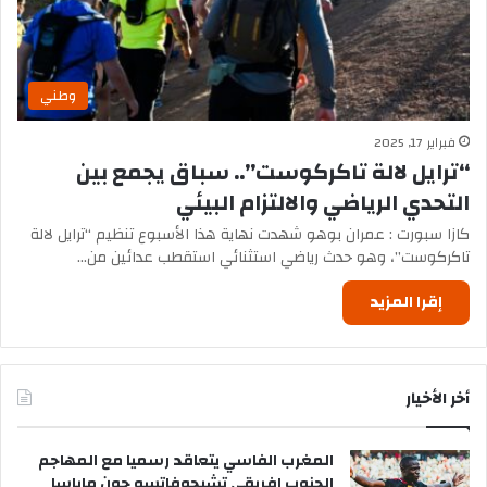
وطني
فبراير 17, 2025
“ترايل لالة تاكركوست”.. سباق يجمع بين
التحدي الرياضي والالتزام البيئي
كازا سبورت : عمران بوهو شهدت نهاية هذا الأسبوع تنظيم “ترايل لالة
تاكركوست”، وهو حدث رياضي استثنائي استقطب عدائين من…
إقرا المزيد
أخر الأخيار
المغرب الفاسي يتعاقد رسميا مع المهاجم
الجنوب إفريقي تشيجوفاتسو جون ماباسا