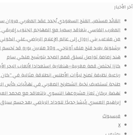
أخر الأخبار
القائد مستمر.. الفتح السعودي يُجدد عقد المغربي مروان سعد
المغرب الفاسي يتعاقد رسميا مع المهاجم الجنوب إفريقي
من ملاعب بني زروال إلى عالم الإعلام الرياضي..علي الكون
برشلونة يعيد فتح ملف أوناحي.. و10 ملايين يورو قد تحسم الصفقة
هند زمامة تواصل تسلق قمم المجد بتوشيح ملكي سام
كازا تحتضن قمة مغربية–هنغارية استعدادا لألعاب البحر ال
رباعية نظيفة تمنح لبؤات الأطلس انطلاقة مثالية في “كان 
طنجة تستضيف نخبة الشطرنج المغربي في نهائيات كأس الع
نهضة بركان تعزز مشروعها النسوي بالتعاقد مع محمد العبد
إبراهيم العسري رئيسًا جديدًا للوداد الرياضي بعد حسم سباق ا
فيسبوك
X
يوتيوب