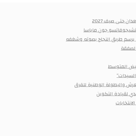
ان حتى صيف 2027
 تشيجوفاتسو جون ماباسا
ي يرسم طريق النجاح بصوته وشغفه
أبيض المتوسط
السيدات”
رش والبطولة الوطنية للفرق
ي لقيادة التكوين
لانتخابات