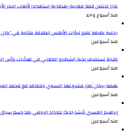
كازا تحتضن قمة مغربية–هنغارية استعدادا لألعاب البحر ال
مند أسبوع واحد
رباعية نظيفة تمنح لبؤات الأطلس انطلاقة مثالية في “كان 
مند أسبوعين
طنجة تستضيف نخبة الشطرنج المغربي في نهائيات كأس الع
مند أسبوعين
نهضة بركان تعزز مشروعها النسوي بالتعاقد مع محمد العبد
مند أسبوعين
إبراهيم العسري رئيسًا جديدًا للوداد الرياضي بعد حسم سباق ا
مند أسبوعين