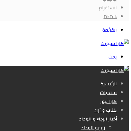
انستقرام
‫TikTok
القائمة
بحث
الرئيسية
منتخبات
كازا نيوز
كتاب و آراء
أخبار الرجاء و الوداد
زووم الوداد