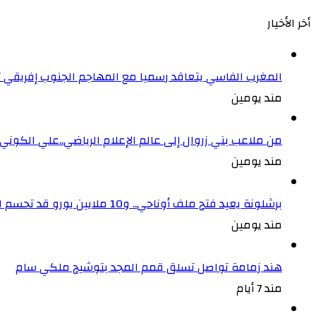
أخر الأخيار
المغرب الفاسي يتعاقد رسميا مع المهاجم الجنوب إفريقي
مند يومين
من ملاعب بني زروال إلى عالم الإعلام الرياضي..علي الكون
مند يومين
برشلونة يعيد فتح ملف أوناحي.. و10 ملايين يورو قد تحسم الصفقة
مند يومين
هند زمامة تواصل تسلق قمم المجد بتوشيح ملكي سام
مند 7 أيام