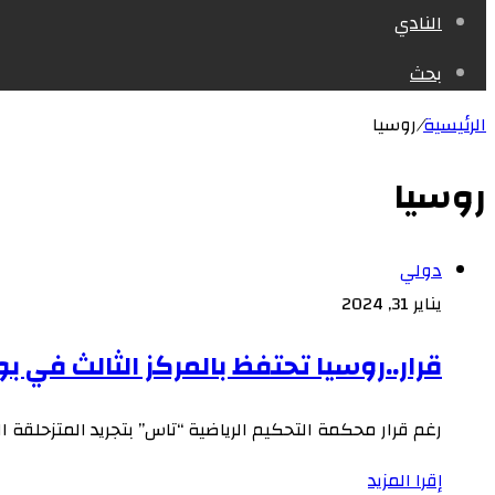
النادي
بحث
الرئيسية
/
روسيا
روسيا
دولي
يناير 31, 2024
قرار..روسيا تحتفظ بالمركز الثالث في بود
رغم قرار محكمة التحكيم الرياضية “تاس” بتجريد المتزحلقة ا
إقرا المزيد