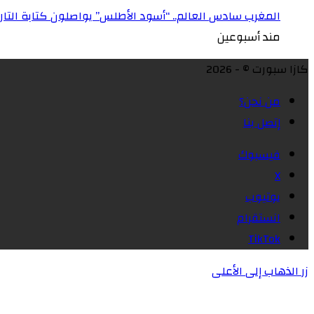
المغرب سادس العالم.. “أسود الأطلس” يواصلون كتابة التاريخ 
مند أسبوعين
كازا سبورت © - 2026
من نحن؟
إتصل بنا
فيسبوك
X
يوتيوب
انستقرام
‫TikTok
زر الذهاب إلى الأعلى