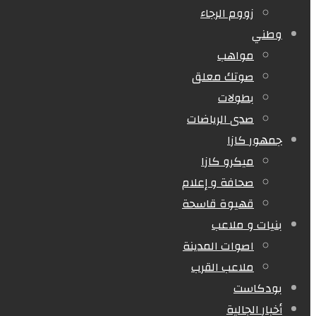
زووم الرجاء
وطني
مواهب
صوتك معلق
بطولات
صدى الرياضات
جمهور كازا
ميكرو كازا
صحافة و إعلام
قهيوة قاسحة
بنيات و ملاعب
اصوات المدينة
ملاعب القرب
بودكاست
أخبار الجالية