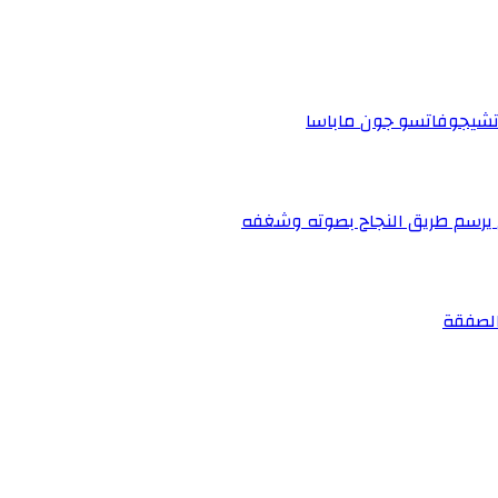
 تشيجوفاتسو جون ماباسا
ي يرسم طريق النجاح بصوته وشغفه