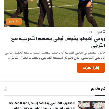
كازا نيوز
فبراير 1, 2024
روجي أهولو يخوض أولى حصصه التدريبية مع
الترجي
خاض التوغولي روجي أهولو أول حصة تدريبية رفقة فريقه الجديد الترجي
الرياضي التونسي الذي يخوض تجمعه التدريبي بالمغرب وكان الفريق…
إقرا المزيد
أخر الأخيار
المغرب الفاسي يتعاقد رسميا مع المهاجم
الجنوب إفريقي تشيجوفاتسو جون ماباسا