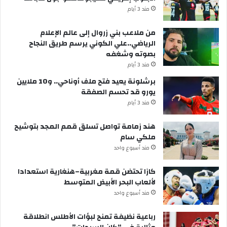
مند 3 أيام
من ملاعب بني زروال إلى عالم الإعلام
الرياضي..علي الكوني يرسم طريق النجاح
بصوته وشغفه
مند 3 أيام
برشلونة يعيد فتح ملف أوناحي.. و10 ملايين
يورو قد تحسم الصفقة
مند 3 أيام
هند زمامة تواصل تسلق قمم المجد بتوشيح
ملكي سام
مند أسبوع واحد
كازا تحتضن قمة مغربية–هنغارية استعدادا
لألعاب البحر الأبيض المتوسط
مند أسبوع واحد
رباعية نظيفة تمنح لبؤات الأطلس انطلاقة