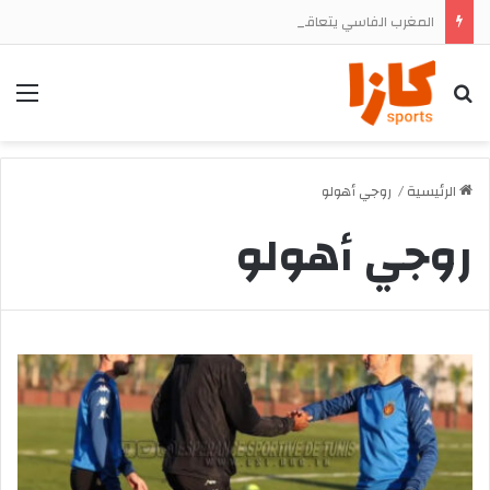
المغرب الفاسي يتعاقد رسميا مع المهاجم الجنوب إفريقي تشيجوفاتسو جون ماباسا
بحث
الق
الرئيسية
/
روجي أهولو
روجي أهولو