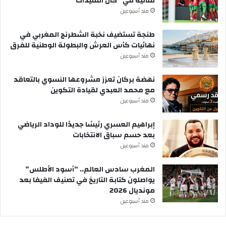
مثالية في “كان السيدات”
مند أسبوعين
طنجة تستضيف نخبة الشطرنج المغربي في
نهائيات كأس العرش والبطولة الوطنية للفرق
مند أسبوعين
نهضة بركان تعزز مشروعها النسوي بالتعاقد
مع محمد العبدي لقيادة التكوين
مند أسبوعين
إبراهيم العسري رئيسًا جديدًا للوداد الرياضي
بعد حسم سباق الانتخابات
مند أسبوعين
المغرب سادس العالم.. “أسود الأطلس”
يواصلون كتابة التاريخ في تصنيف الفيفا بعد
مونديال 2026
مند أسبوعين