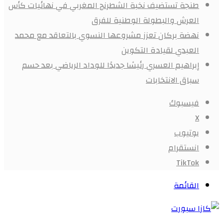
طنجة تستضيف نخبة الشطرنج المغربي في نهائيات كأس
العرش والبطولة الوطنية للفرق
نهضة بركان تعزز مشروعها النسوي بالتعاقد مع محمد
العبدي لقيادة التكوين
إبراهيم العسري رئيسًا جديدًا للوداد الرياضي بعد حسم
سباق الانتخابات
فيسبوك
X
يوتيوب
انستقرام
‫TikTok
القائمة