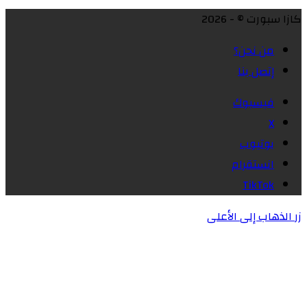
كازا سبورت © - 2026
من نحن؟
إتصل بنا
فيسبوك
X
يوتيوب
انستقرام
‫TikTok
زر الذهاب إلى الأعلى