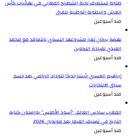
طنجة تستضيف نخبة الشطرنج المغربي في نهائيات كأس
العرش والبطولة الوطنية للفرق
مند أسبوعين
نهضة بركان تعزز مشروعها النسوي بالتعاقد مع محمد
العبدي لقيادة التكوين
مند أسبوعين
إبراهيم العسري رئيسًا جديدًا للوداد الرياضي بعد حسم
سباق الانتخابات
مند أسبوعين
المغرب سادس العالم.. “أسود الأطلس” يواصلون كتابة
التاريخ في تصنيف الفيفا بعد مونديال 2026
مند أسبوعين