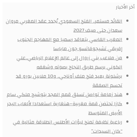
أخر الأخبار
القائد مستمر.. الفتح السعودي يُجدد عقد المغربي مروان
سعدان حتى صيف 2027
المغرب الفاسي يتعاقد رسميا مع المهاجم الجنوب
إفريقي تشيجوفاتسو جون ماباسا
من ملاعب بني زروال إلى عالم الإعلام الرياضي..علي
الكوني يرسم طريق النجاح بصوته وشغفه
برشلونة يعيد فتح ملف أوناحي.. و10 ملايين يورو قد
تحسم الصفقة
هند زمامة تواصل تسلق قمم المجد بتوشيح ملكي سام
كازا تحتضن قمة مغربية–هنغارية استعدادا لألعاب البحر
الأبيض المتوسط
رباعية نظيفة تمنح لبؤات الأطلس انطلاقة مثالية في
“كان السيدات”