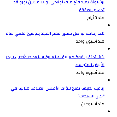
برشلونة يعيد فتح ملف أوناحي.. و10 ملايين يورو قد
تحسم الصفقة
مند 3 أيام
هند زمامة تواصل تسلق قمم المجد بتوشيح ملكي سام
مند أسبوع واحد
كازا تحتضن قمة مغربية–هنغارية استعدادا لألعاب البحر
الأبيض المتوسط
مند أسبوع واحد
رباعية نظيفة تمنح لبؤات الأطلس انطلاقة مثالية في
“كان السيدات”
مند أسبوعين