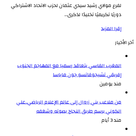
لفرع مولاي رشيد سيدي عثمان لحزب الاتحاد الاشتراكي
دوريًا تكريميًا تخليدًا لذكرى…
إقرا المزيد
أخر الأخيار
المغرب الفاسي يتعاقد رسميا مع المهاجم الجنوب
إفريقي تشيجوفاتسو جون ماباسا
مند يومين
من ملاعب بني زروال إلى عالم الإعلام الرياضي..علي
الكوني يرسم طريق النجاح بصوته وشغفه
مند 3 أيام