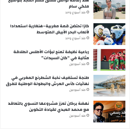
هند زمامة تواصل تسلق قمم المجد بتوشيح
ملكي سام
مند أسبوع واحد
كازا تحتضن قمة مغربية–هنغارية استعدادا
لألعاب البحر الأبيض المتوسط
مند أسبوع واحد
رباعية نظيفة تمنح لبؤات الأطلس انطلاقة
مثالية في “كان السيدات”
مند أسبوعين
طنجة تستضيف نخبة الشطرنج المغربي في
نهائيات كأس العرش والبطولة الوطنية للفرق
مند أسبوعين
نهضة بركان تعزز مشروعها النسوي بالتعاقد
مع محمد العبدي لقيادة التكوين
مند أسبوعين