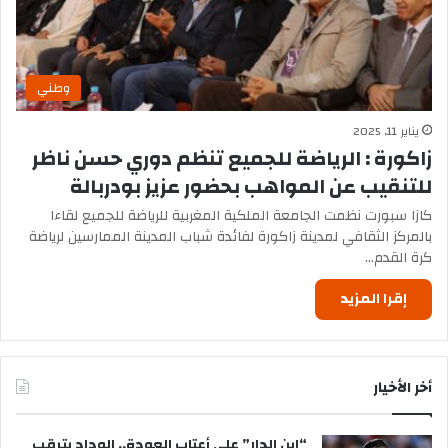
وطني
يناير 11, 2025
زاكورة : الرياضة للجميع تنظم دوري حسن ناظر
للتنقيب عن المواهب بحضور عزيز بودربالة
كازا سبورت نظمت الجامعة الملكية المغربية للرياضة للجميع لقاءا
بالمركز الثقافي لمدينة زاكورة لفائدة شباب المدينة الممارسين لرياضة
كرة القدم…
إقرا المزيد
أخر الأخيار
“ابن الدار” على أعتاب العودة.. الوداد يترقب