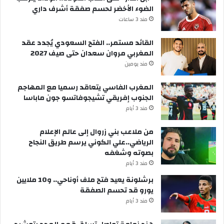
الضوء الأخضر لحسم صفقة أشرف داري
مند 3 ساعات
القائد مستمر.. الفتح السعودي يُجدد عقد
المغربي مروان سعدان حتى صيف 2027
مند يومين
المغرب الفاسي يتعاقد رسميا مع المهاجم
الجنوب إفريقي تشيجوفاتسو جون ماباسا
مند 3 أيام
من ملاعب بني زروال إلى عالم الإعلام
الرياضي..علي الكوني يرسم طريق النجاح
بصوته وشغفه
مند 3 أيام
برشلونة يعيد فتح ملف أوناحي.. و10 ملايين
يورو قد تحسم الصفقة
مند 3 أيام