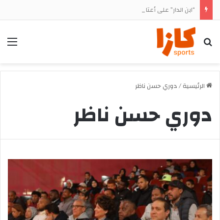
“ابن الدار” على أعتاب العودة.. الوداد يترقب الضوء الأخضر لحسم صفقة أشرف داري
بحث
الق
الرئيسية
/
دوري حسن ناظر
دوري حسن ناظر