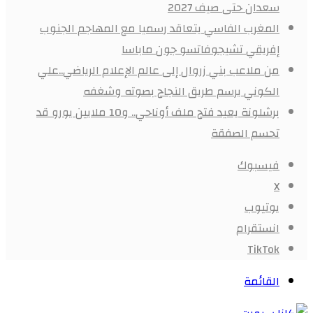
سعدان حتى صيف 2027
المغرب الفاسي يتعاقد رسميا مع المهاجم الجنوب
إفريقي تشيجوفاتسو جون ماباسا
من ملاعب بني زروال إلى عالم الإعلام الرياضي..علي
الكوني يرسم طريق النجاح بصوته وشغفه
برشلونة يعيد فتح ملف أوناحي.. و10 ملايين يورو قد
تحسم الصفقة
فيسبوك
X
يوتيوب
انستقرام
‫TikTok
القائمة