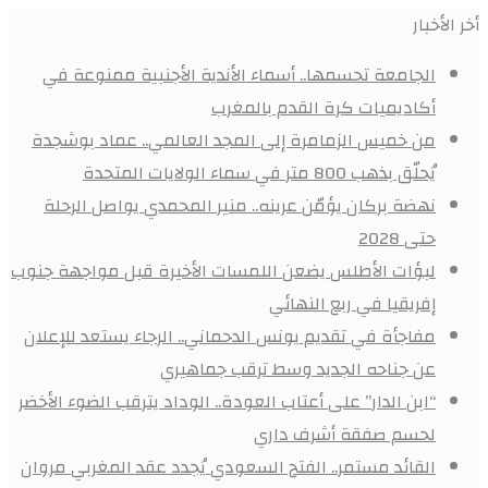
أخر الأخبار
الجامعة تحسمها.. أسماء الأندية الأجنبية ممنوعة في
أكاديميات كرة القدم بالمغرب
من خميس الزمامرة إلى المجد العالمي.. عماد بوشجدة
يُحلّق بذهب 800 متر في سماء الولايات المتحدة
نهضة بركان يؤمّن عرينه.. منير المحمدي يواصل الرحلة
حتى 2028
لبؤات الأطلس يضعن اللمسات الأخيرة قبل مواجهة جنوب
إفريقيا في ربع النهائي
مفاجأة في تقديم يونس الدحماني.. الرجاء يستعد للإعلان
عن جناحه الجديد وسط ترقب جماهيري
“ابن الدار” على أعتاب العودة.. الوداد يترقب الضوء الأخضر
لحسم صفقة أشرف داري
القائد مستمر.. الفتح السعودي يُجدد عقد المغربي مروان