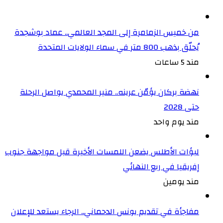
من خميس الزمامرة إلى المجد العالمي.. عماد بوشجدة
يُحلّق بذهب 800 متر في سماء الولايات المتحدة
مند 5 ساعات
نهضة بركان يؤمّن عرينه.. منير المحمدي يواصل الرحلة
حتى 2028
مند يوم واحد
لبؤات الأطلس يضعن اللمسات الأخيرة قبل مواجهة جنوب
إفريقيا في ربع النهائي
مند يومين
مفاجأة في تقديم يونس الدحماني.. الرجاء يستعد للإعلان