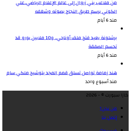
من ملاعب بني زروال إلى عالم الإعلام الرياضي..علي
الكوني يرسم طريق النجاح بصوته وشغفه
مند 6 أيام
برشلونة يعيد فتح ملف أوناحي.. و10 ملايين يورو قد
تحسم الصفقة
مند 6 أيام
هند زمامة تواصل تسلق قمم المجد بتوشيح ملكي سام
مند أسبوع واحد
كازا سبورت © - 2026
من نحن؟
إتصل بنا
فيسبوك