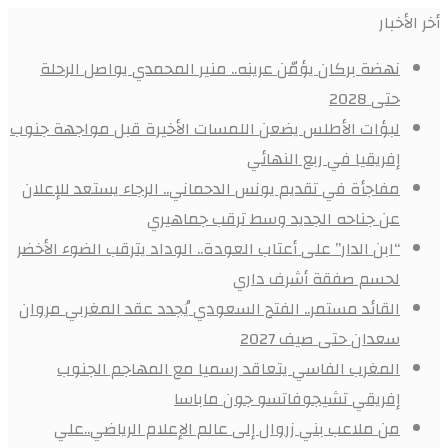
أخر الأخبار
نهضة بركان يؤمّن عرينه.. منير المحمدي يواصل الرحلة
حتى 2028
لبؤات الأطلس يضعن اللمسات الأخيرة قبل مواجهة جنوب
إفريقيا في ربع النهائي
مفاجأة في تقديم يونس الدحماني.. الرجاء يستعد للإعلان
عن جناحه الجديد وسط ترقب جماهيري
“ابن الدار” على أعتاب العودة.. الوداد يترقب الضوء الأخضر
لحسم صفقة أشرف داري
القائد مستمر.. الفتح السعودي يُجدد عقد المغربي مروان
سعدان حتى صيف 2027
المغرب الفاسي يتعاقد رسميا مع المهاجم الجنوب
إفريقي تشيجوفاتسو جون ماباسا
من ملاعب بني زروال إلى عالم الإعلام الرياضي..علي