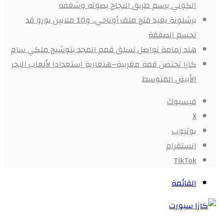
الكوني يرسم طريق النجاح بصوته وشغفه
برشلونة يعيد فتح ملف أوناحي.. و10 ملايين يورو قد
تحسم الصفقة
هند زمامة تواصل تسلق قمم المجد بتوشيح ملكي سام
كازا تحتضن قمة مغربية–هنغارية استعدادا لألعاب البحر
الأبيض المتوسط
فيسبوك
X
يوتيوب
انستقرام
‫TikTok
القائمة