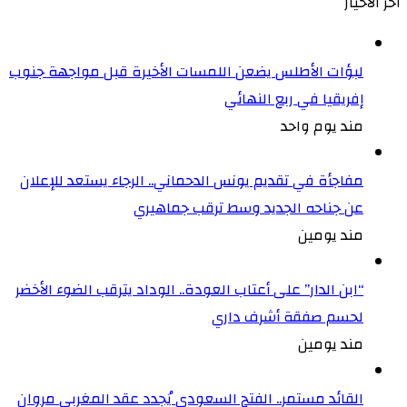
أخر الأخيار
لبؤات الأطلس يضعن اللمسات الأخيرة قبل مواجهة جنوب
إفريقيا في ربع النهائي
مند يوم واحد
مفاجأة في تقديم يونس الدحماني.. الرجاء يستعد للإعلان
عن جناحه الجديد وسط ترقب جماهيري
مند يومين
“ابن الدار” على أعتاب العودة.. الوداد يترقب الضوء الأخضر
لحسم صفقة أشرف داري
مند يومين
القائد مستمر.. الفتح السعودي يُجدد عقد المغربي مروان