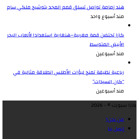
هند زمامة تواصل تسلق قمم المجد بتوشيح ملكي سام
مند أسبوع واحد
كازا تحتضن قمة مغربية–هنغارية استعدادا لألعاب البحر
الأبيض المتوسط
مند أسبوعين
رباعية نظيفة تمنح لبؤات الأطلس انطلاقة مثالية في
“كان السيدات”
مند أسبوعين
كازا سبورت © - 2026
من نحن؟
إتصل بنا