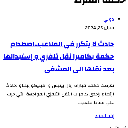
حكمة الشرط
دولي
فبراير 25, 2024
حادث لا يتكرر في الملاعب..اصطدام
حكمة بكاميرا نقل تلفزي و إستبدالها
بعد نقلها الى المشفى
تعرضت حكمة مباراة ريال بيتيس و اتليتيكو بيلباو لحادث
ارتطام بإحدى كامرات النقل التلفزي المواجهة التي جرت
على بساط ملعب…
إقرا المزيد