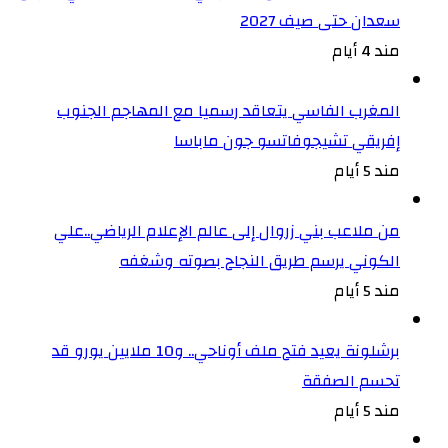
سعدان حتى صيف 2027
مند 4 أيام
المغرب الفاسي يتعاقد رسميا مع المهاجم الجنوب
إفريقي تشيجوفاتسو جون ماباسا
مند 5 أيام
من ملاعب بني زروال إلى عالم الإعلام الرياضي..علي
الكوني يرسم طريق النجاح بصوته وشغفه
مند 5 أيام
برشلونة يعيد فتح ملف أوناحي.. و10 ملايين يورو قد
تحسم الصفقة
مند 5 أيام