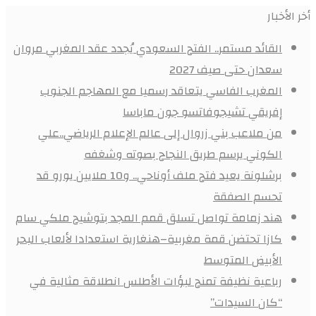
أخر الأخبار
القائد مستمر.. الفتح السعودي يُجدد عقد المغربي مروان
سعدان حتى صيف 2027
المغرب الفاسي يتعاقد رسميا مع المهاجم الجنوب
إفريقي تشيجوفاتسو جون ماباسا
من ملاعب بني زروال إلى عالم الإعلام الرياضي..علي
الكوني يرسم طريق النجاح بصوته وشغفه
برشلونة يعيد فتح ملف أوناحي.. و10 ملايين يورو قد
تحسم الصفقة
هند زمامة تواصل تسلق قمم المجد بتوشيح ملكي سام
كازا تحتضن قمة مغربية–هنغارية استعدادا لألعاب البحر
الأبيض المتوسط
رباعية نظيفة تمنح لبؤات الأطلس انطلاقة مثالية في
“كان السيدات”