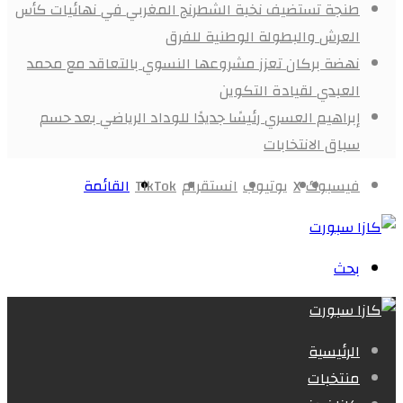
طنجة تستضيف نخبة الشطرنج المغربي في نهائيات كأس
العرش والبطولة الوطنية للفرق
نهضة بركان تعزز مشروعها النسوي بالتعاقد مع محمد
العبدي لقيادة التكوين
إبراهيم العسري رئيسًا جديدًا للوداد الرياضي بعد حسم
سباق الانتخابات
فيسبوك
X
يوتيوب
انستقرام
‫TikTok
القائمة
بحث
الرئيسية
منتخبات