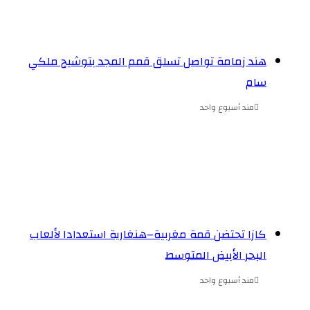
هند زمامة تواصل تسلق قمم المجد بتوشيح ملكي
سام
مند أسبوع واحد
كازا تحتضن قمة مغربية–هنغارية استعدادا لألعاب
البحر الأبيض المتوسط
مند أسبوع واحد