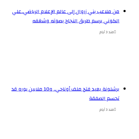
من ملاعب بني زروال إلى عالم الإعلام الرياضي..علي
الكوني يرسم طريق النجاح بصوته وشغفه
مند 3 أيام
برشلونة يعيد فتح ملف أوناحي.. و10 ملايين يورو قد
تحسم الصفقة
مند 3 أيام