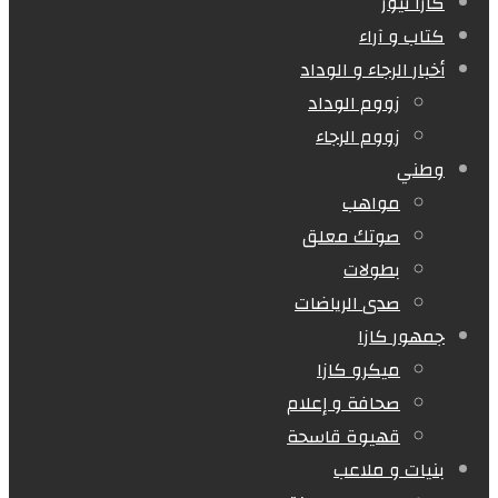
كازا نيوز
كتاب و آراء
أخبار الرجاء و الوداد
زووم الوداد
زووم الرجاء
وطني
مواهب
صوتك معلق
بطولات
صدى الرياضات
جمهور كازا
ميكرو كازا
صحافة و إعلام
قهيوة قاسحة
بنيات و ملاعب