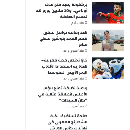
برشلونة يعيد فتح ملف
أوناحي.. و10 ملايين يورو قد
تحسم الصفقة
مند 3 أيام
هند زمامة تواصل تسلق
قمم المجد بتوشيح ملكي
سام
مند أسبوع واحد
كازا تحتضن قمة مغربية–
هنغارية استعدادا لألعاب
البحر الأبيض المتوسط
مند أسبوع واحد
رباعية نظيفة تمنح لبؤات
الأطلس انطلاقة مثالية في
“كان السيدات”
مند أسبوعين
طنجة تستضيف نخبة
الشطرنج المغربي في
نهائيات كأس العرش