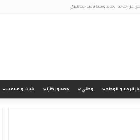
علان عن جناحه الجديد وسط ترقب جماهيري
بار الرجاء و الوداد
وطني
جمهور كازا
بنيات و ملاعب