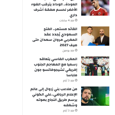
العودة.. الوداد يترقب الضوء
الأخضر لحسم صفقة أشرف
داري
مند 4 ساعات
القائد مستمر.. الفتح
السعودي يُجدد عقد
المغربي مروان سعدان حتى
صيف 2027
مند يومين
المغرب الفاسي يتعاقد
رسميا مع المهاجم الجنوب
إفريقي تشيجوفاتسو جون
ماباسا
مند 3 أيام
من ملاعب بني زروال إلى عالم
الإعلام الرياضي..علي الكوني
يرسم طريق النجاح بصوته
وشغفه
مند 3 أيام