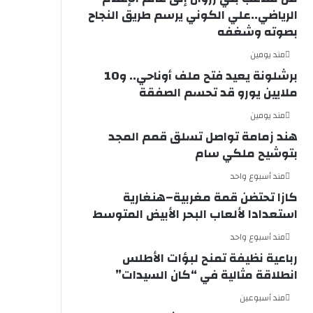
الرياضي..علي الكوني يرسم طريق النجاح
بصوته وشغفه
مند يومين
برشلونة يعيد فتح ملف أوناحي.. و10
ملايين يورو قد تحسم الصفقة
مند يومين
هند زمامة تواصل تسلق قمم المجد
بتوشيح ملكي سام
مند أسبوع واحد
كازا تحتضن قمة مغربية–هنغارية
استعدادا لألعاب البحر الأبيض المتوسط
مند أسبوع واحد
رباعية نظيفة تمنح لبؤات الأطلس
انطلاقة مثالية في “كان السيدات”
مند أسبوعين