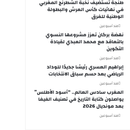
طنجة تستضيف نخبة الشطرنج المغربي
في نهائيات كأس العرش والبطولة
الوطنية للفرق
مند أسبوعين
نهضة بركان تعزز مشروعها النسوي
بالتعاقد مع محمد العبدي لقيادة
التكوين
مند أسبوعين
إبراهيم العسري رئيسًا جديدًا للوداد
الرياضي بعد حسم سباق الانتخابات
مند أسبوعين
المغرب سادس العالم.. “أسود الأطلس”
يواصلون كتابة التاريخ في تصنيف الفيفا
بعد مونديال 2026
مند أسبوعين