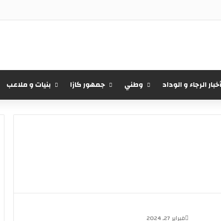
خبار الرجاء و الوداد
وطني
جمهور كازا
بنيات و ملاعب
فبراير 27, 2024