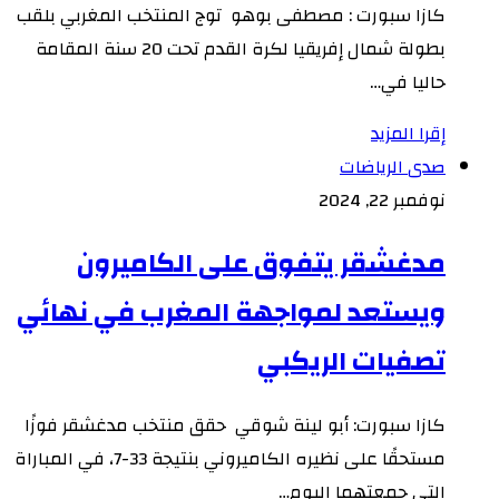
كازا سبورت : مصطفى بوهو توج المنتخب المغربي بلقب
بطولة شمال إفريقيا لكرة القدم تحت 20 سنة المقامة
حاليا في…
إقرا المزيد
صدى الرياضات
نوفمبر 22, 2024
مدغشقر يتفوق على الكاميرون
ويستعد لمواجهة المغرب في نهائي
تصفيات الريكبي
كازا سبورت: أبو لينة شوقي حقق منتخب مدغشقر فوزًا
مستحقًا على نظيره الكاميروني بنتيجة 33-7، في المباراة
التي جمعتهما اليوم…