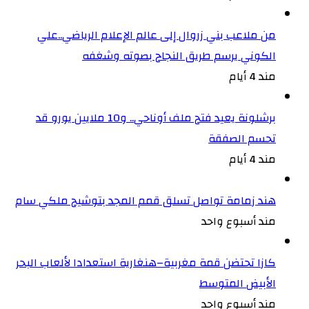
من ملاعب بني زروال إلى عالم الإعلام الرياضي..علي
الكوني يرسم طريق النجاح بصوته وشغفه
مند 4 أيام
برشلونة يعيد فتح ملف أوناحي.. و10 ملايين يورو قد
تحسم الصفقة
مند 4 أيام
هند زمامة تواصل تسلق قمم المجد بتوشيح ملكي سام
مند أسبوع واحد
كازا تحتضن قمة مغربية–هنغارية استعدادا لألعاب البحر
الأبيض المتوسط
مند أسبوع واحد