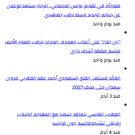
مفاجأة في تقديم يونس الدحماني.. الرجاء يستعد للإعلان
عن جناحه الجديد وسط ترقب جماهيري
مند يوم واحد
“ابن الدار” على أعتاب العودة.. الوداد يترقب الضوء الأخضر
لحسم صفقة أشرف داري
مند يوم واحد
القائد مستمر.. الفتح السعودي يُجدد عقد المغربي مروان
سعدان حتى صيف 2027
مند 3 أيام
المغرب الفاسي يتعاقد رسميا مع المهاجم الجنوب
إفريقي تشيجوفاتسو جون ماباسا
مند 4 أيام