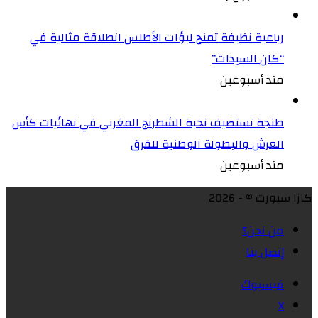
رباعية نظيفة تمنح لبؤات الأطلس انطلاقة مثالية في
“كان السيدات”
مند أسبوعين
طنجة تستضيف نخبة الشطرنج المغربي في نهائيات كأس
العرش والبطولة الوطنية للفرق
مند أسبوعين
كازا سبورت © - 2026
من نحن؟
إتصل بنا
فيسبوك
X