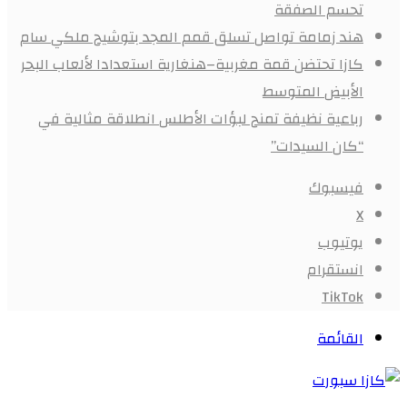
تحسم الصفقة
هند زمامة تواصل تسلق قمم المجد بتوشيح ملكي سام
كازا تحتضن قمة مغربية–هنغارية استعدادا لألعاب البحر
الأبيض المتوسط
رباعية نظيفة تمنح لبؤات الأطلس انطلاقة مثالية في
“كان السيدات”
فيسبوك
X
يوتيوب
انستقرام
‫TikTok
القائمة