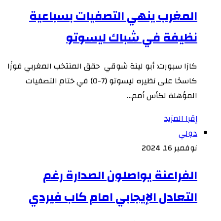
المغرب ينهي التصفيات بسباعية
نظيفة في شباك ليسوتو
كازا سبورت: أبو لينة شوقي حقق المنتخب المغربي فوزًا
كاسحًا على نظيره ليسوتو (7-0) في ختام التصفيات
المؤهلة لكأس أمم…
إقرا المزيد
دولي
نوفمبر 16, 2024
الفراعنة يواصلون الصدارة رغم
التعادل الإيجابي امام كاب فيردي