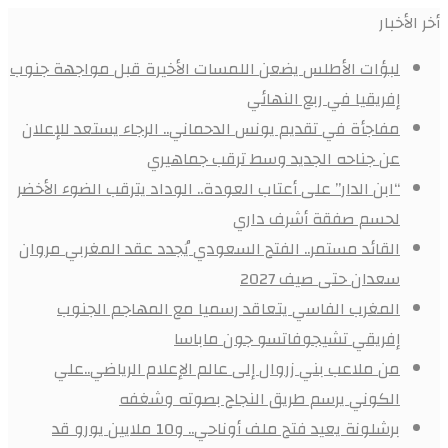
أخر الأخبار
لبؤات الأطلس يضعن اللمسات الأخيرة قبل مواجهة جنوب
إفريقيا في ربع النهائي
مفاجأة في تقديم يونس الدحماني.. الرجاء يستعد للإعلان
عن جناحه الجديد وسط ترقب جماهيري
“ابن الدار” على أعتاب العودة.. الوداد يترقب الضوء الأخضر
لحسم صفقة أشرف داري
القائد مستمر.. الفتح السعودي يُجدد عقد المغربي مروان
سعدان حتى صيف 2027
المغرب الفاسي يتعاقد رسميا مع المهاجم الجنوب
إفريقي تشيجوفاتسو جون ماباسا
من ملاعب بني زروال إلى عالم الإعلام الرياضي..علي
الكوني يرسم طريق النجاح بصوته وشغفه
برشلونة يعيد فتح ملف أوناحي.. و10 ملايين يورو قد