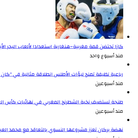
كازا تحتضن قمة مغربية–هنغارية استعدادا لألعاب البحر ال
مند أسبوع واحد
رباعية نظيفة تمنح لبؤات الأطلس انطلاقة مثالية في “كان 
مند أسبوعين
طنجة تستضيف نخبة الشطرنج المغربي في نهائيات كأس الع
مند أسبوعين
نهضة بركان تعزز مشروعها النسوي بالتعاقد مع محمد العبد