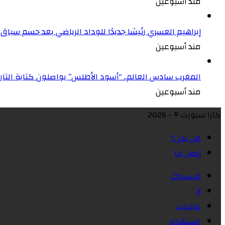
مند أسبوعين
إبراهيم العسري رئيسًا جديدًا للوداد الرياضي بعد حسم سباق ا
مند أسبوعين
المغرب سادس العالم.. “أسود الأطلس” يواصلون كتابة التاريخ 
مند أسبوعين
كازا سبورت © - 2026
من نحن؟
إتصل بنا
فيسبوك
X
يوتيوب
انستقرام