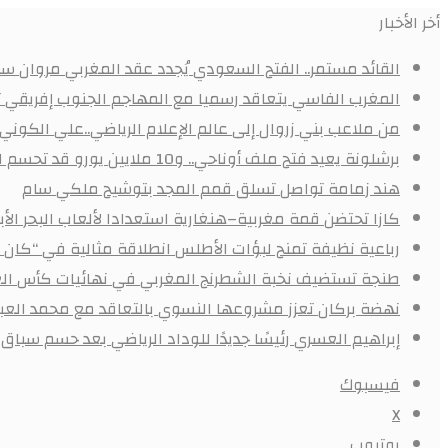
أخر الأخبار
القائد مستمر.. الفتح السعودي يُجدد عقد المغربي مروان سعد
المغرب الفاسي يتعاقد رسميا مع المهاجم الجنوب إفريقي
من ملاعب بني زروال إلى عالم الإعلام الرياضي..علي الكون
برشلونة يعيد فتح ملف أوناحي.. و10 ملايين يورو قد تحسم الصفقة
هند زمامة تواصل تسلق قمم المجد بتوشيح ملكي سام
كازا تحتضن قمة مغربية–هنغارية استعدادا لألعاب البحر ال
رباعية نظيفة تمنح لبؤات الأطلس انطلاقة مثالية في “كان 
طنجة تستضيف نخبة الشطرنج المغربي في نهائيات كأس الع
نهضة بركان تعزز مشروعها النسوي بالتعاقد مع محمد العبد
إبراهيم العسري رئيسًا جديدًا للوداد الرياضي بعد حسم سباق ا
فيسبوك
X
يوتيوب