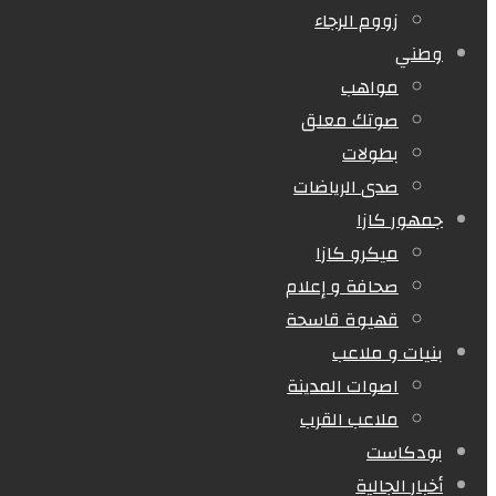
زووم الرجاء
وطني
مواهب
صوتك معلق
بطولات
صدى الرياضات
جمهور كازا
ميكرو كازا
صحافة و إعلام
قهيوة قاسحة
بنيات و ملاعب
اصوات المدينة
ملاعب القرب
بودكاست
أخبار الجالية