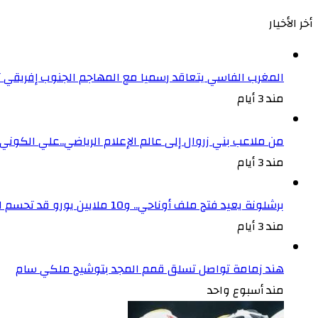
أخر الأخيار
المغرب الفاسي يتعاقد رسميا مع المهاجم الجنوب إفريقي
مند 3 أيام
من ملاعب بني زروال إلى عالم الإعلام الرياضي..علي الكون
مند 3 أيام
برشلونة يعيد فتح ملف أوناحي.. و10 ملايين يورو قد تحسم الصفقة
مند 3 أيام
هند زمامة تواصل تسلق قمم المجد بتوشيح ملكي سام
مند أسبوع واحد