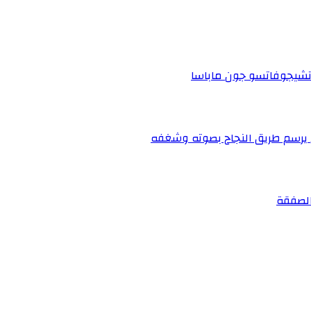
 تشيجوفاتسو جون ماباسا
ي يرسم طريق النجاح بصوته وشغفه