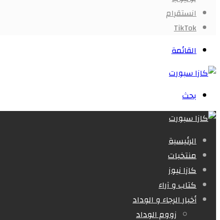
انستقرام
‫TikTok
القائمة
بحث
الرئيسية
منتخبات
كازا نيوز
كتاب و آراء
أخبار الرجاء و الوداد
زووم الوداد