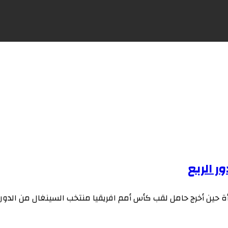
ر الربع
ة حين أخرج حامل لقب كأس أمم افريقيا منتخب السينغال من الدور