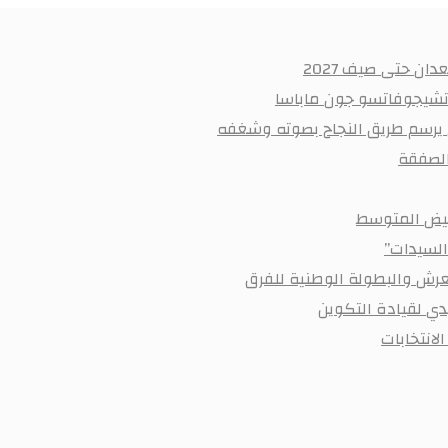
ان حتى صيف 2027
 تشيجوفاتسو جون ماباسا
ي يرسم طريق النجاح بصوته وشغفه
أبيض المتوسط
السيدات”
رش والبطولة الوطنية للفرق
ي لقيادة التكوين
لانتخابات