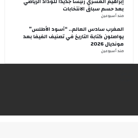
إبراهيم العسري رئيسًا جديدًا للوداد الرياضي
بعد حسم سباق الانتخابات
مند أسبوعين
المغرب سادس العالم.. “أسود الأطلس”
يواصلون كتابة التاريخ في تصنيف الفيفا بعد
مونديال 2026
مند أسبوعين
كازا سبورت © - 2026
من نحن؟
إتصل بنا
فيسبوك
X
يوتيوب
انستقرام
‫TikTok
زر
الذهاب
إلى