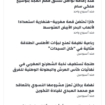
هند زمامة تواصل تسلق قمم المجد بتوشيح
ملكي سام
مند أسبوع واحد
كازا تحتضن قمة مغربية–هنغارية استعدادا
لألعاب البحر الأبيض المتوسط
مند أسبوع واحد
رباعية نظيفة تمنح لبؤات الأطلس انطلاقة
مثالية في “كان السيدات”
مند أسبوعين
طنجة تستضيف نخبة الشطرنج المغربي في
نهائيات كأس العرش والبطولة الوطنية للفرق
مند أسبوعين
نهضة بركان تعزز مشروعها النسوي بالتعاقد
مع محمد العبدي لقيادة التكوين
مند أسبوعين