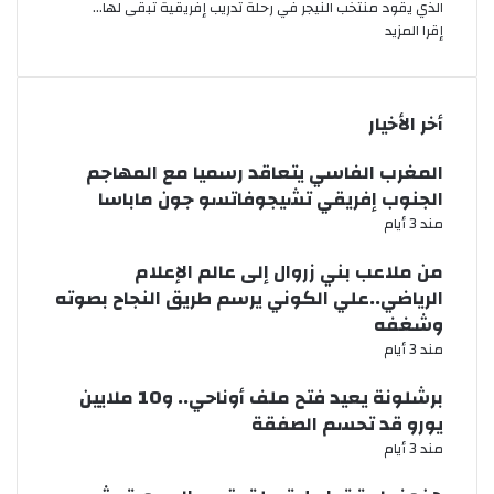
الذي يقود منتخب النيجر في رحلة تدريب إفريقية تبقى لها…
إقرا المزيد
أخر الأخيار
المغرب الفاسي يتعاقد رسميا مع المهاجم
الجنوب إفريقي تشيجوفاتسو جون ماباسا
مند 3 أيام
من ملاعب بني زروال إلى عالم الإعلام
الرياضي..علي الكوني يرسم طريق النجاح بصوته
وشغفه
مند 3 أيام
برشلونة يعيد فتح ملف أوناحي.. و10 ملايين
يورو قد تحسم الصفقة
مند 3 أيام