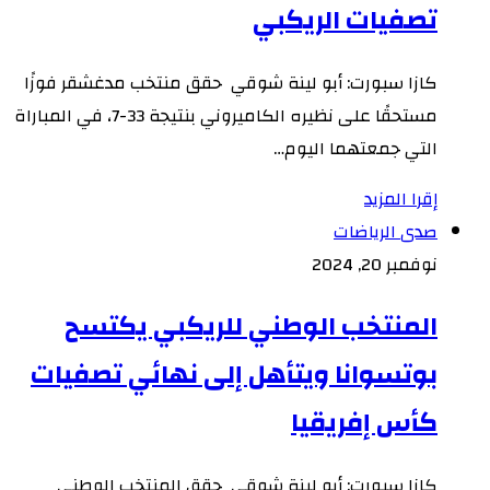
تصفيات الريكبي
كازا سبورت: أبو لينة شوقي حقق منتخب مدغشقر فوزًا
مستحقًا على نظيره الكاميروني بنتيجة 33-7، في المباراة
التي جمعتهما اليوم…
إقرا المزيد
صدى الرياضات
نوفمبر 20, 2024
المنتخب الوطني للريكبي يكتسح
بوتسوانا ويتأهل إلى نهائي تصفيات
كأس إفريقيا
كازا سبورت: أبو لينة شوقي حقق المنتخب الوطني