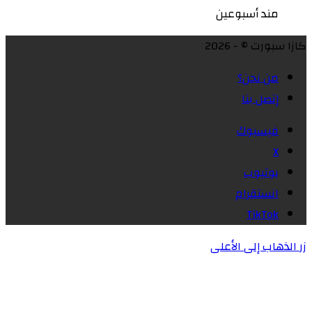
مند أسبوعين
كازا سبورت © - 2026
من نحن؟
إتصل بنا
فيسبوك
X
يوتيوب
انستقرام
‫TikTok
زر الذهاب إلى الأعلى