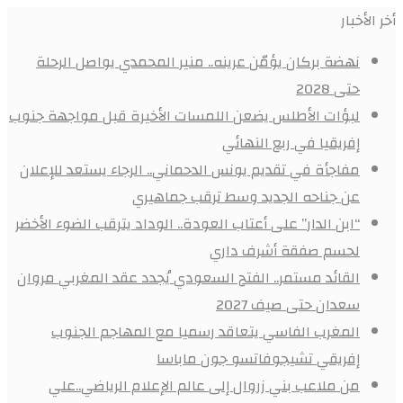
أخر الأخبار
نهضة بركان يؤمّن عرينه.. منير المحمدي يواصل الرحلة
حتى 2028
لبؤات الأطلس يضعن اللمسات الأخيرة قبل مواجهة جنوب
إفريقيا في ربع النهائي
مفاجأة في تقديم يونس الدحماني.. الرجاء يستعد للإعلان
عن جناحه الجديد وسط ترقب جماهيري
“ابن الدار” على أعتاب العودة.. الوداد يترقب الضوء الأخضر
لحسم صفقة أشرف داري
القائد مستمر.. الفتح السعودي يُجدد عقد المغربي مروان
سعدان حتى صيف 2027
المغرب الفاسي يتعاقد رسميا مع المهاجم الجنوب
إفريقي تشيجوفاتسو جون ماباسا
من ملاعب بني زروال إلى عالم الإعلام الرياضي..علي