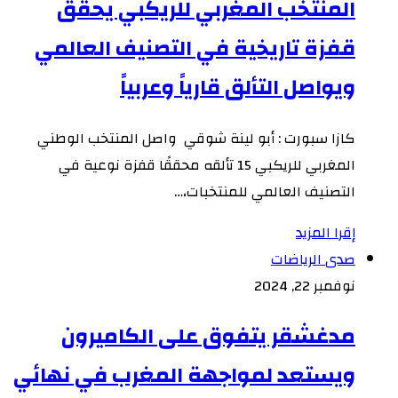
المنتخب المغربي للريكبي يحقق
قفزة تاريخية في التصنيف العالمي
ويواصل التألق قارياً وعربياً
كازا سبورت : أبو لينة شوقي واصل المنتخب الوطني
المغربي للريكبي 15 تألقه محققًا قفزة نوعية في
التصنيف العالمي للمنتخبات،…
إقرا المزيد
صدى الرياضات
نوفمبر 22, 2024
مدغشقر يتفوق على الكاميرون
ويستعد لمواجهة المغرب في نهائي