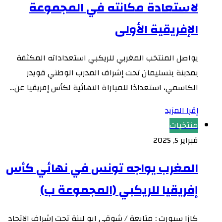
لاستعادة مكانته في المجموعة
الإفريقية الأولى
يواصل المنتخب المغربي للريكبي استعداداته المكثفة
بمدينة بنسليمان تحت إشراف المدرب الوطني قويدر
الكاسمي، استعدادًا للمباراة النهائية لكأس إفريقيا عن…
إقرا المزيد
منتخبات
فبراير 5, 2025
المغرب يواجه تونس في نهائي كأس
إفريقيا للريكبي (المجموعة ب)
كازا سبورت : متابعة / شوقي ابو لينة تحت إشراف الاتحاد