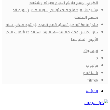
الكوني يرسم طريق النجاح بصوته وشغفه
برشلونة يعيد فتح ملف أوناحي.. و10 ملايين يورو قد
تحسم الصفقة
هند زمامة تواصل تسلق قمم المجد بتوشيح ملكي سام
كازا تحتضن قمة مغربية–هنغارية استعدادا لألعاب البحر
الأبيض المتوسط
فيسبوك
X
يوتيوب
انستقرام
‫TikTok
القائمة