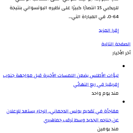
للريكبي 15 انتصارًا كبيرًا على نظيره البوتسواني بنتيجة
64-0، في المباراة التي…
إقرا المزيد
الصفحة التالية
أخر الأخيار
لبؤات الأطلس يضعن اللمسات الأخيرة قبل مواجهة جنوب
إفريقيا في ربع النهائي
مند يوم واحد
مفاجأة في تقديم يونس الدحماني.. الرجاء يستعد للإعلان
عن جناحه الجديد وسط ترقب جماهيري
مند يومين