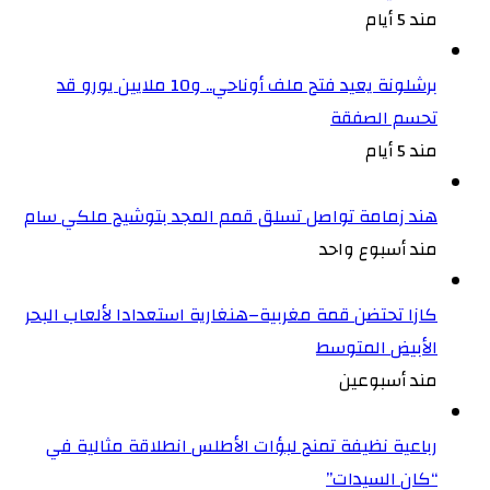
مند 5 أيام
برشلونة يعيد فتح ملف أوناحي.. و10 ملايين يورو قد
تحسم الصفقة
مند 5 أيام
هند زمامة تواصل تسلق قمم المجد بتوشيح ملكي سام
مند أسبوع واحد
كازا تحتضن قمة مغربية–هنغارية استعدادا لألعاب البحر
الأبيض المتوسط
مند أسبوعين
رباعية نظيفة تمنح لبؤات الأطلس انطلاقة مثالية في
“كان السيدات”