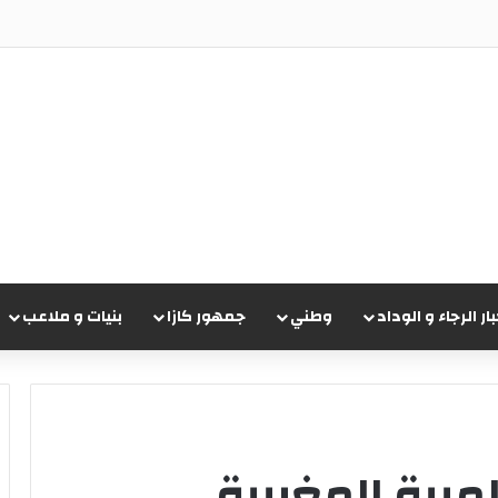
علان عن جناحه الجديد وسط ترقب جماهيري
بار الرجاء و الوداد
وطني
جمهور كازا
بنيات و ملاعب
لمبية المغربية