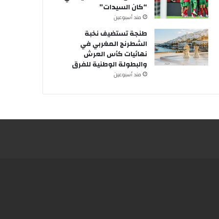
“كان السيدات”
مند أسبوعين
طنجة تستضيف نخبة
الشطرنج المغربي في
نهائيات كأس العرش
والبطولة الوطنية للفرق
مند أسبوعين