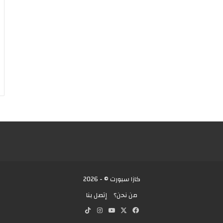
كازا سبورت © - 2026
من نحن؟
إتصل بنا
X
فيسبوك
يوتيوب
انستقرام
‫TikTok