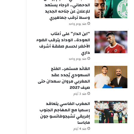
الدحماني.. الرجاء يستعد
للإعلان عن جناحه الجديد
وسط ترقب جماهيري
مند يوم واحد
“ابن الدار” على أعتاب
العودة.. الوداد يترقب الضوء
الأخضر لحسم صفقة أشرف
داري
مند يوم واحد
القائد مستمر.. الفتح
السعودي يُجدد عقد
المغربي مروان سعدان حتى
صيف 2027
مند 3 أيام
المغرب الفاسي يتعاقد
رسميا مع المهاجم الجنوب
إفريقي تشيجوفاتسو جون
ماباسا
مند 4 أيام