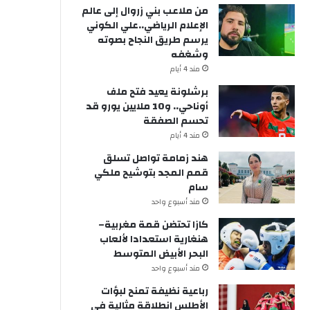
من ملاعب بني زروال إلى عالم
الإعلام الرياضي..علي الكوني
يرسم طريق النجاح بصوته
وشغفه
مند 4 أيام
برشلونة يعيد فتح ملف
أوناحي.. و10 ملايين يورو قد
تحسم الصفقة
مند 4 أيام
هند زمامة تواصل تسلق
قمم المجد بتوشيح ملكي
سام
مند أسبوع واحد
كازا تحتضن قمة مغربية–
هنغارية استعدادا لألعاب
البحر الأبيض المتوسط
مند أسبوع واحد
رباعية نظيفة تمنح لبؤات
الأطلس انطلاقة مثالية في