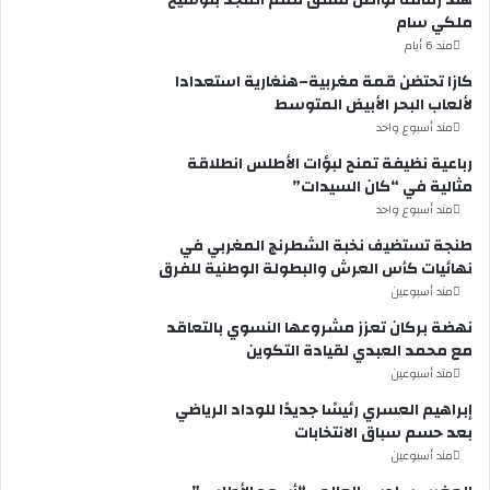
هند زمامة تواصل تسلق قمم المجد بتوشيح
ملكي سام
مند 6 أيام
كازا تحتضن قمة مغربية–هنغارية استعدادا
لألعاب البحر الأبيض المتوسط
مند أسبوع واحد
رباعية نظيفة تمنح لبؤات الأطلس انطلاقة
مثالية في “كان السيدات”
مند أسبوع واحد
طنجة تستضيف نخبة الشطرنج المغربي في
نهائيات كأس العرش والبطولة الوطنية للفرق
مند أسبوعين
نهضة بركان تعزز مشروعها النسوي بالتعاقد
مع محمد العبدي لقيادة التكوين
مند أسبوعين
إبراهيم العسري رئيسًا جديدًا للوداد الرياضي
بعد حسم سباق الانتخابات
مند أسبوعين