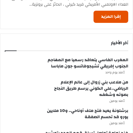
العداء الاولمبي الأمريكي فريد كيرلي ، الحائز على برونزية…
إقرا المزيد
أخر الأخيار
المغرب الفاسي يتعاقد رسميا مع المهاجم
الجنوب إفريقي تشيجوفاتسو جون ماباسا
مند يوم واحد
من ملاعب بني زروال إلى عالم الإعلام
الرياضي..علي الكوني يرسم طريق النجاح
بصوته وشغفه
مند يومين
برشلونة يعيد فتح ملف أوناحي.. و10 ملايين
يورو قد تحسم الصفقة
مند يومين