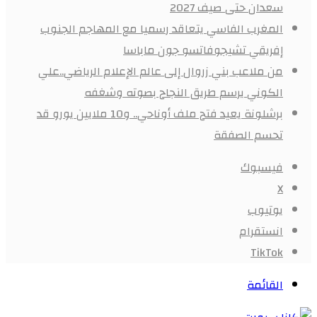
سعدان حتى صيف 2027
المغرب الفاسي يتعاقد رسميا مع المهاجم الجنوب
إفريقي تشيجوفاتسو جون ماباسا
من ملاعب بني زروال إلى عالم الإعلام الرياضي..علي
الكوني يرسم طريق النجاح بصوته وشغفه
برشلونة يعيد فتح ملف أوناحي.. و10 ملايين يورو قد
تحسم الصفقة
فيسبوك
X
يوتيوب
انستقرام
‫TikTok
القائمة