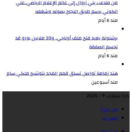
من ملاعب بني زروال إلى عالم الإعلام الرياضي..علي
الكوني يرسم طريق النجاح بصوته وشغفه
مند 6 أيام
برشلونة يعيد فتح ملف أوناحي.. و10 ملايين يورو قد
تحسم الصفقة
مند 6 أيام
هند زمامة تواصل تسلق قمم المجد بتوشيح ملكي سام
مند أسبوعين
كازا سبورت © - 2026
من نحن؟
إتصل بنا
فيسبوك