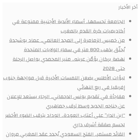
أخر الأخبار
الجامعة تحسمها.. أسماء الأندية الأجنبية ممنوعة في
أكاديميات كرة القدم بالمغرب
من خميس الزمامرة إلى المجد العالمي.. عماد بوشجدة
يُحلّق بذهب 800 متر في سماء الولايات المتحدة
نهضة بركان يؤمّن عرينه.. منير المحمدي يواصل الرحلة
حتى 2028
لبؤات الأطلس يضعن اللمسات الأخيرة قبل مواجهة جنوب
إفريقيا في ربع النهائي
مفاجأة في تقديم يونس الدحماني.. الرجاء يستعد للإعلان
عن جناحه الجديد وسط ترقب جماهيري
“ابن الدار” على أعتاب العودة.. الوداد يترقب الضوء الأخضر
لحسم صفقة أشرف داري
القائد مستمر.. الفتح السعودي يُجدد عقد المغربي مروان