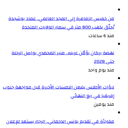
من خميس الزمامرة إلى المجد العالمي.. عماد بوشجدة
يُحلّق بذهب 800 متر في سماء الولايات المتحدة
مند 6 ساعات
نهضة بركان يؤمّن عرينه.. منير المحمدي يواصل الرحلة
حتى 2028
مند يوم واحد
لبؤات الأطلس يضعن اللمسات الأخيرة قبل مواجهة جنوب
إفريقيا في ربع النهائي
مند يومين
مفاجأة في تقديم يونس الدحماني.. الرجاء يستعد للإعلان