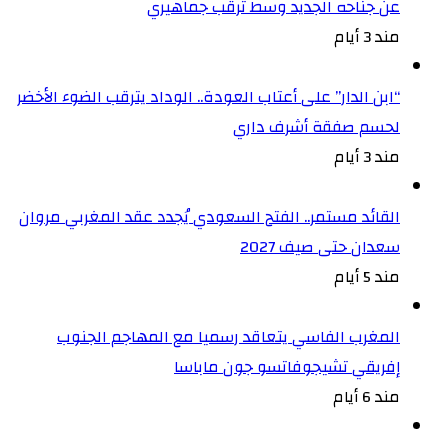
عن جناحه الجديد وسط ترقب جماهيري
مند 3 أيام
“ابن الدار” على أعتاب العودة.. الوداد يترقب الضوء الأخضر
لحسم صفقة أشرف داري
مند 3 أيام
القائد مستمر.. الفتح السعودي يُجدد عقد المغربي مروان
سعدان حتى صيف 2027
مند 5 أيام
المغرب الفاسي يتعاقد رسميا مع المهاجم الجنوب
إفريقي تشيجوفاتسو جون ماباسا
مند 6 أيام