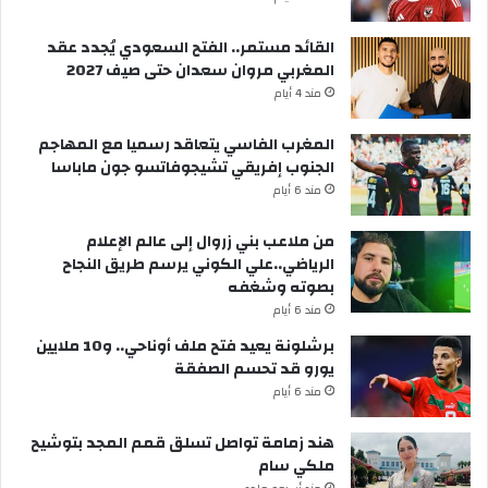
القائد مستمر.. الفتح السعودي يُجدد عقد
المغربي مروان سعدان حتى صيف 2027
مند 4 أيام
المغرب الفاسي يتعاقد رسميا مع المهاجم
الجنوب إفريقي تشيجوفاتسو جون ماباسا
مند 6 أيام
من ملاعب بني زروال إلى عالم الإعلام
الرياضي..علي الكوني يرسم طريق النجاح
بصوته وشغفه
مند 6 أيام
برشلونة يعيد فتح ملف أوناحي.. و10 ملايين
يورو قد تحسم الصفقة
مند 6 أيام
هند زمامة تواصل تسلق قمم المجد بتوشيح
ملكي سام