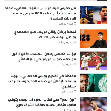
من خميس الزمامرة إلى المجد العالمي.. عماد
بوشجدة يُحلّق بذهب 800 متر في سماء
الولايات المتحدة
مند 4 ساعات
نهضة بركان يؤمّن عرينه.. منير المحمدي
يواصل الرحلة حتى 2028
مند يوم واحد
لبؤات الأطلس يضعن اللمسات الأخيرة قبل
مواجهة جنوب إفريقيا في ربع النهائي
مند يومين
مفاجأة في تقديم يونس الدحماني.. الرجاء
يستعد للإعلان عن جناحه الجديد وسط ترقب
جماهيري
مند 3 أيام
“ابن الدار” على أعتاب العودة.. الوداد يترقب
الضوء الأخضر لحسم صفقة أشرف داري
مند 3 أيام