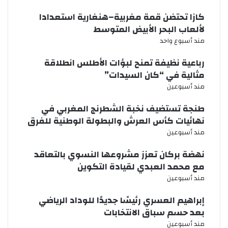
كازا تحتضن قمة مغربية–هنغارية استعدادا
لألعاب البحر الأبيض المتوسط
مند أسبوع واحد
رباعية نظيفة تمنح لبؤات الأطلس انطلاقة
مثالية في “كان السيدات”
مند أسبوعين
طنجة تستضيف نخبة الشطرنج المغربي في
نهائيات كأس العرش والبطولة الوطنية للفرق
مند أسبوعين
نهضة بركان تعزز مشروعها النسوي بالتعاقد
مع محمد العبدي لقيادة التكوين
مند أسبوعين
إبراهيم العسري رئيسًا جديدًا للوداد الرياضي
بعد حسم سباق الانتخابات
مند أسبوعين