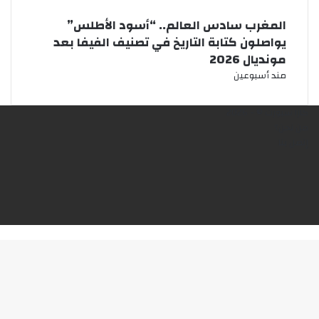
المغرب سادس العالم.. “أسود الأطلس”
يواصلون كتابة التاريخ في تصنيف الفيفا بعد
مونديال 2026
مند أسبوعين
كازا سبورت © - 2026
من نحن؟
إتصل بنا
فيسبوك
X
يوتيوب
انستقرام
‫TikTok
زر
الذهاب
إلى
الأعلى