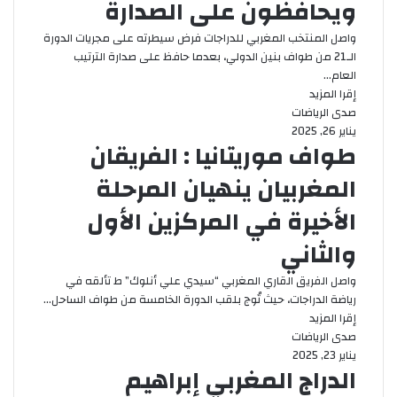
ويحافظون على الصدارة
واصل المنتخب المغربي للدراجات فرض سيطرته على مجريات الدورة
الـ21 من طواف بنين الدولي، بعدما حافظ على صدارة الترتيب
العام…
إقرا المزيد
صدى الرياضات
يناير 26, 2025
طواف موريتانيا : الفريقان
المغربيان ينهيان المرحلة
الأخيرة في المركزين الأول
والثاني
واصل الفريق القاري المغربي “سيدي علي أنلوك” ط تألقه في
رياضة الدراجات، حيث تُوج بلقب الدورة الخامسة من طواف الساحل…
إقرا المزيد
صدى الرياضات
يناير 23, 2025
الدراج المغربي إبراهيم