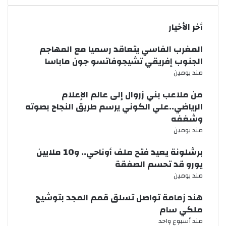
أخر الأخيار
المغرب الفاسي يتعاقد رسميا مع المهاجم
الجنوب إفريقي تشيجوفاتسو جون ماباسا
مند يومين
من ملاعب بني زروال إلى عالم الإعلام
الرياضي..علي الكوني يرسم طريق النجاح بصوته
وشغفه
مند يومين
برشلونة يعيد فتح ملف أوناحي.. و10 ملايين
يورو قد تحسم الصفقة
مند يومين
هند زمامة تواصل تسلق قمم المجد بتوشيح
ملكي سام
مند أسبوع واحد