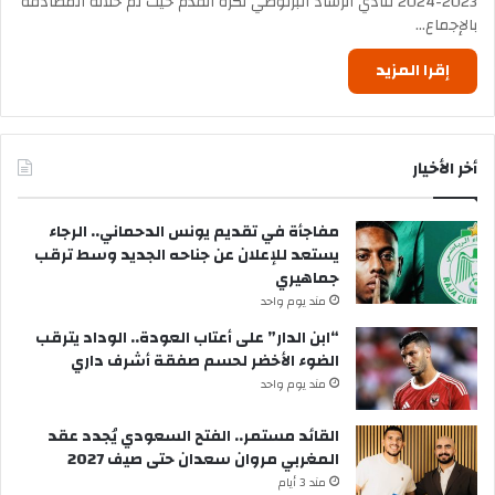
2023-2024 لنادي الرشاد البرنوصي لكرة القدم حيث تم خلاله المصادقة
بالإجماع…
إقرا المزيد
أخر الأخيار
مفاجأة في تقديم يونس الدحماني.. الرجاء
يستعد للإعلان عن جناحه الجديد وسط ترقب
جماهيري
مند يوم واحد
“ابن الدار” على أعتاب العودة.. الوداد يترقب
الضوء الأخضر لحسم صفقة أشرف داري
مند يوم واحد
القائد مستمر.. الفتح السعودي يُجدد عقد
المغربي مروان سعدان حتى صيف 2027
مند 3 أيام