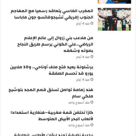
المغرب الفاسي يتعاقد رسميا مع المهاجم
الجنوب إفريقي تشيجوفاتسو جون ماباسا
مند 4 أيام
من ملاعب بني زروال إلى عالم الإعلام
الرياضي..علي الكوني يرسم طريق النجاح
بصوته وشغفه
مند 4 أيام
برشلونة يعيد فتح ملف أوناحي.. و10 ملايين
يورو قد تحسم الصفقة
مند 4 أيام
هند زمامة تواصل تسلق قمم المجد بتوشيح
ملكي سام
مند أسبوع واحد
كازا تحتضن قمة مغربية–هنغارية استعدادا
لألعاب البحر الأبيض المتوسط
مند أسبوع واحد
رباعية نظيفة تمنح لبؤات الأطلس انطلاقة