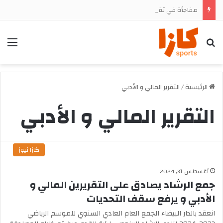
مفاجأة في تقديم يونس الدحماني.. الرجاء يستعد للإعلان عن جناحه الجديد وسط ترقب جماهيري
بحث
الق
الرئيسية
/
التقرير المالي و الأدبي
التقرير المالي و الأدبي
كازا نيوز
أغسطس 31, 2024
جمع الرشاد يصادق على التقريرين المالي و
الأدبي و يرفع سقف التحديات
انعقد بالدار البيضاء الجمع العام العادي السنوي للموسم الرياضي