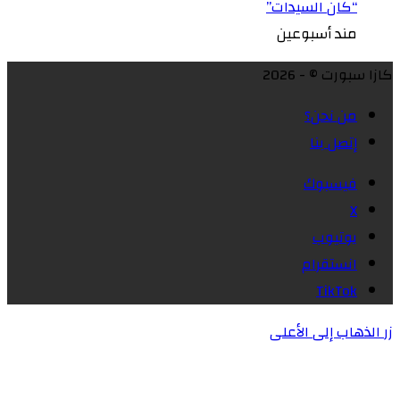
“كان السيدات”
مند أسبوعين
كازا سبورت © - 2026
من نحن؟
إتصل بنا
فيسبوك
X
يوتيوب
انستقرام
‫TikTok
زر الذهاب إلى الأعلى