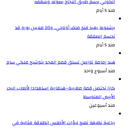
الكوني يرسم طريق النجاح بصوته وشغفه
مند 5 أيام
برشلونة يعيد فتح ملف أوناحي.. و10 ملايين يورو قد
تحسم الصفقة
مند 5 أيام
هند زمامة تواصل تسلق قمم المجد بتوشيح ملكي سام
مند أسبوع واحد
كازا تحتضن قمة مغربية–هنغارية استعدادا لألعاب البحر
الأبيض المتوسط
مند أسبوعين
رباعية نظيفة تمنح لبؤات الأطلس انطلاقة مثالية في