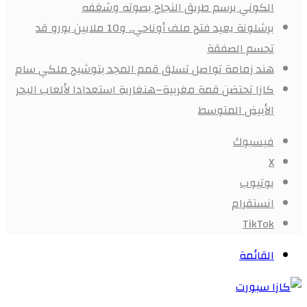
الكوني يرسم طريق النجاح بصوته وشغفه
برشلونة يعيد فتح ملف أوناحي.. و10 ملايين يورو قد
تحسم الصفقة
هند زمامة تواصل تسلق قمم المجد بتوشيح ملكي سام
كازا تحتضن قمة مغربية–هنغارية استعدادا لألعاب البحر
الأبيض المتوسط
فيسبوك
X
يوتيوب
انستقرام
‫TikTok
القائمة