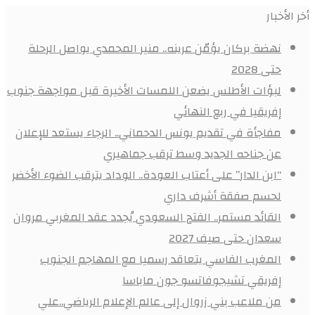
أخر الأخبار
نهضة بركان يؤمّن عرينه.. منير المحمدي يواصل الرحلة
حتى 2028
لبؤات الأطلس يضعن اللمسات الأخيرة قبل مواجهة جنوب
إفريقيا في ربع النهائي
مفاجأة في تقديم يونس الدحماني.. الرجاء يستعد للإعلان
عن جناحه الجديد وسط ترقب جماهيري
“ابن الدار” على أعتاب العودة.. الوداد يترقب الضوء الأخضر
لحسم صفقة أشرف داري
القائد مستمر.. الفتح السعودي يُجدد عقد المغربي مروان
سعدان حتى صيف 2027
المغرب الفاسي يتعاقد رسميا مع المهاجم الجنوب
إفريقي تشيجوفاتسو جون ماباسا
من ملاعب بني زروال إلى عالم الإعلام الرياضي..علي