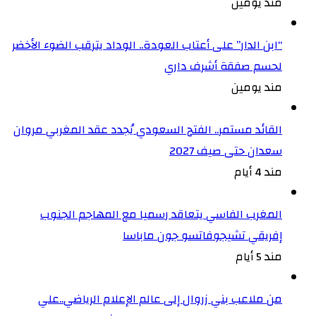
مند يومين
“ابن الدار” على أعتاب العودة.. الوداد يترقب الضوء الأخضر
لحسم صفقة أشرف داري
مند يومين
القائد مستمر.. الفتح السعودي يُجدد عقد المغربي مروان
سعدان حتى صيف 2027
مند 4 أيام
المغرب الفاسي يتعاقد رسميا مع المهاجم الجنوب
إفريقي تشيجوفاتسو جون ماباسا
مند 5 أيام
من ملاعب بني زروال إلى عالم الإعلام الرياضي..علي