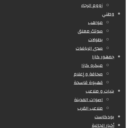
زووم الرجاء
وطني
مواهب
صوتك معلق
بطولات
صدى الرياضات
جمهور كازا
ميكرو كازا
صحافة و إعلام
قهيوة قاسحة
بنيات و ملاعب
اصوات المدينة
ملاعب القرب
بودكاست
أخبار الجالية