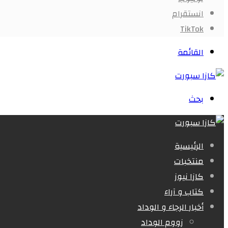
انستقرام
‫TikTok
القائمة
بحث
الرئيسية
منتخبات
كازا نيوز
كتاب و آراء
أخبار الرجاء و الوداد
زووم الوداد