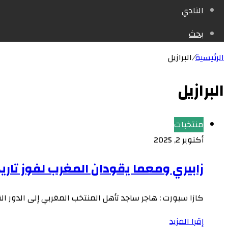
النادي
بحث
الرئيسية
/
البرازيل
البرازيل
منتخبات
أكتوبر 2, 2025
زابيري ومعما يقودان المغرب لفوز تاريخ
كازا سبورت : هاجر ساجد تأهل المنتخب المغربي إلى الدور ا
إقرا المزيد