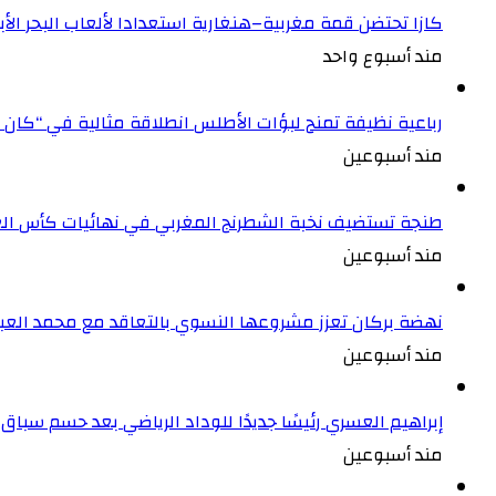
كازا تحتضن قمة مغربية–هنغارية استعدادا لألعاب البحر ال
مند أسبوع واحد
رباعية نظيفة تمنح لبؤات الأطلس انطلاقة مثالية في “كان 
مند أسبوعين
طنجة تستضيف نخبة الشطرنج المغربي في نهائيات كأس الع
مند أسبوعين
نهضة بركان تعزز مشروعها النسوي بالتعاقد مع محمد العبد
مند أسبوعين
إبراهيم العسري رئيسًا جديدًا للوداد الرياضي بعد حسم سباق ا
مند أسبوعين