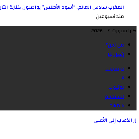
المغرب سادس العالم.. “أسود الأطلس” يواصلون كتابة التاريخ 
مند أسبوعين
كازا سبورت © - 2026
من نحن؟
إتصل بنا
فيسبوك
X
يوتيوب
انستقرام
‫TikTok
زر الذهاب إلى الأعلى