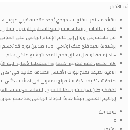
أخر الأخبار
القائد مستمر.. الفتح السعودي يُجدد عقد المغربي مروان سعد
المغرب الفاسي يتعاقد رسميا مع المهاجم الجنوب إفريقي
من ملاعب بني زروال إلى عالم الإعلام الرياضي..علي الكون
برشلونة يعيد فتح ملف أوناحي.. و10 ملايين يورو قد تحسم الصفقة
هند زمامة تواصل تسلق قمم المجد بتوشيح ملكي سام
كازا تحتضن قمة مغربية–هنغارية استعدادا لألعاب البحر ال
رباعية نظيفة تمنح لبؤات الأطلس انطلاقة مثالية في “كان 
طنجة تستضيف نخبة الشطرنج المغربي في نهائيات كأس الع
نهضة بركان تعزز مشروعها النسوي بالتعاقد مع محمد العبد
إبراهيم العسري رئيسًا جديدًا للوداد الرياضي بعد حسم سباق ا
فيسبوك
X
يوتيوب