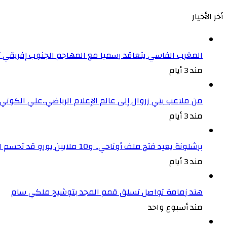
أخر الأخيار
المغرب الفاسي يتعاقد رسميا مع المهاجم الجنوب إفريقي
مند 3 أيام
من ملاعب بني زروال إلى عالم الإعلام الرياضي..علي الكون
مند 3 أيام
برشلونة يعيد فتح ملف أوناحي.. و10 ملايين يورو قد تحسم الصفقة
مند 3 أيام
هند زمامة تواصل تسلق قمم المجد بتوشيح ملكي سام
مند أسبوع واحد