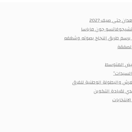
ان حتى صيف 2027
 تشيجوفاتسو جون ماباسا
ي يرسم طريق النجاح بصوته وشغفه
أبيض المتوسط
السيدات”
رش والبطولة الوطنية للفرق
ي لقيادة التكوين
لانتخابات