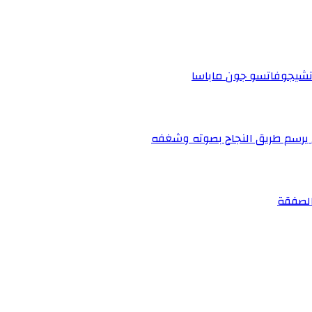
 تشيجوفاتسو جون ماباسا
ي يرسم طريق النجاح بصوته وشغفه