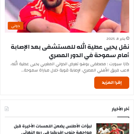
دولي
يناير 8, 2025
نقل يحيى عطية الله للمستشفى بعد الإصابة
أمام سموحة في الدور المصري
كازا سبورت : مصطفى بوهو تعرض الدولي المغربي يحيى عطية الله،
لاعب فريق الأهلي المصري، لإصابة قوية خلال مباراة سموحة…
إقرا المزيد
أخر الأخيار
لبؤات الأطلس يضعن اللمسات الأخيرة قبل
مواجهة جنوب إفريقيا في ربع النهائي