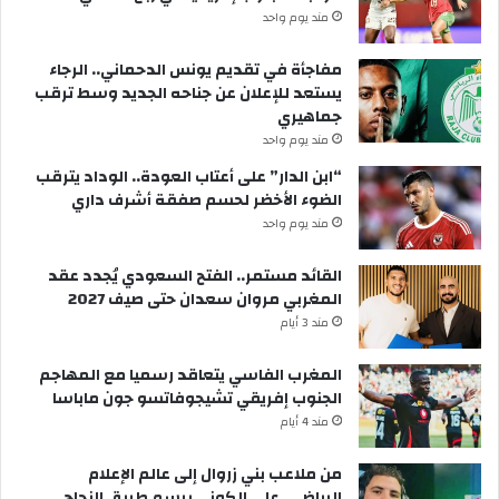
مند يوم واحد
مفاجأة في تقديم يونس الدحماني.. الرجاء
يستعد للإعلان عن جناحه الجديد وسط ترقب
جماهيري
مند يوم واحد
“ابن الدار” على أعتاب العودة.. الوداد يترقب
الضوء الأخضر لحسم صفقة أشرف داري
مند يوم واحد
القائد مستمر.. الفتح السعودي يُجدد عقد
المغربي مروان سعدان حتى صيف 2027
مند 3 أيام
المغرب الفاسي يتعاقد رسميا مع المهاجم
الجنوب إفريقي تشيجوفاتسو جون ماباسا
مند 4 أيام
من ملاعب بني زروال إلى عالم الإعلام
الرياضي..علي الكوني يرسم طريق النجاح