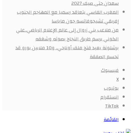
سعدان حتى صيف 2027
المغرب الفاسي يتعاقد رسميا مع المهاجم الجنوب
إفريقي تشيجوفاتسو جون ماباسا
من ملاعب بني زروال إلى عالم الإعلام الرياضي..علي
الكوني يرسم طريق النجاح بصوته وشغفه
برشلونة يعيد فتح ملف أوناحي.. و10 ملايين يورو قد
تحسم الصفقة
فيسبوك
X
يوتيوب
انستقرام
‫TikTok
القائمة