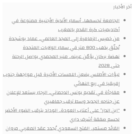
أخر الأخبار
الجامعة تحسمها.. أسماء الأندية الأجنبية ممنوعة في
أكاديميات كرة القدم بالمغرب
من خميس الزمامرة إلى المجد العالمي.. عماد بوشجدة
يُحلّق بذهب 800 متر في سماء الولايات المتحدة
نهضة بركان يؤمّن عرينه.. منير المحمدي يواصل الرحلة
حتى 2028
لبؤات الأطلس يضعن اللمسات الأخيرة قبل مواجهة جنوب
إفريقيا في ربع النهائي
مفاجأة في تقديم يونس الدحماني.. الرجاء يستعد للإعلان
عن جناحه الجديد وسط ترقب جماهيري
“ابن الدار” على أعتاب العودة.. الوداد يترقب الضوء الأخضر
لحسم صفقة أشرف داري
القائد مستمر.. الفتح السعودي يُجدد عقد المغربي مروان