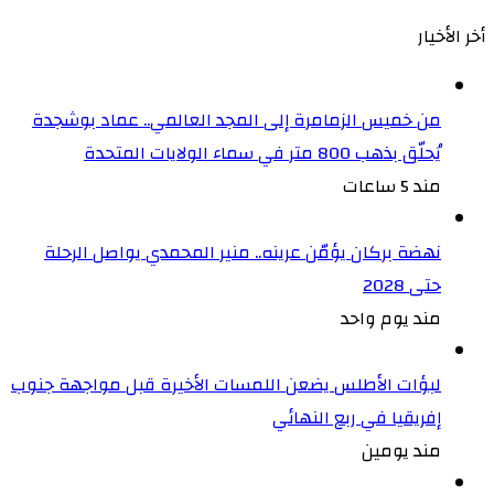
أخر الأخيار
من خميس الزمامرة إلى المجد العالمي.. عماد بوشجدة
يُحلّق بذهب 800 متر في سماء الولايات المتحدة
مند 5 ساعات
نهضة بركان يؤمّن عرينه.. منير المحمدي يواصل الرحلة
حتى 2028
مند يوم واحد
لبؤات الأطلس يضعن اللمسات الأخيرة قبل مواجهة جنوب
إفريقيا في ربع النهائي
مند يومين