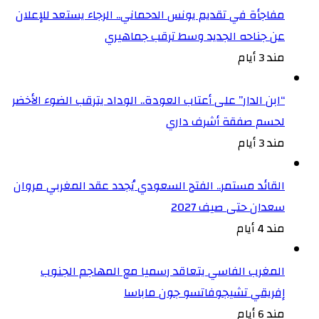
مفاجأة في تقديم يونس الدحماني.. الرجاء يستعد للإعلان
عن جناحه الجديد وسط ترقب جماهيري
مند 3 أيام
“ابن الدار” على أعتاب العودة.. الوداد يترقب الضوء الأخضر
لحسم صفقة أشرف داري
مند 3 أيام
القائد مستمر.. الفتح السعودي يُجدد عقد المغربي مروان
سعدان حتى صيف 2027
مند 4 أيام
المغرب الفاسي يتعاقد رسميا مع المهاجم الجنوب
إفريقي تشيجوفاتسو جون ماباسا
مند 6 أيام