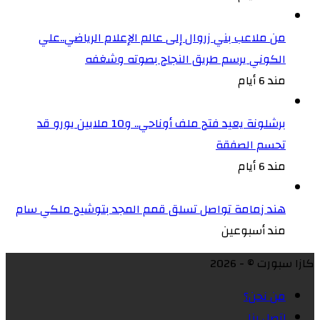
من ملاعب بني زروال إلى عالم الإعلام الرياضي..علي
الكوني يرسم طريق النجاح بصوته وشغفه
مند 6 أيام
برشلونة يعيد فتح ملف أوناحي.. و10 ملايين يورو قد
تحسم الصفقة
مند 6 أيام
هند زمامة تواصل تسلق قمم المجد بتوشيح ملكي سام
مند أسبوعين
كازا سبورت © - 2026
من نحن؟
إتصل بنا