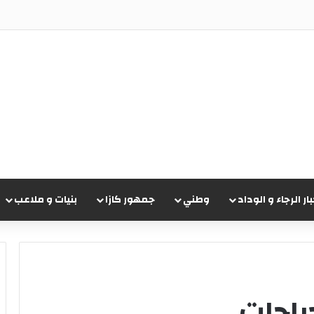
ريقي تشيجوفاتسو جون ماباسا
بار الرجاء و الوداد
وطني
جمهور كازا
بنيات و ملاعب
دراجات