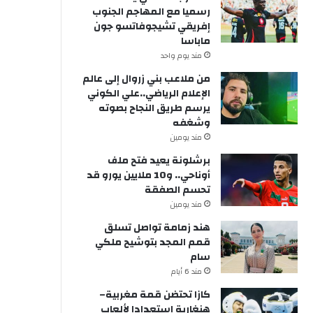
رسميا مع المهاجم الجنوب
إفريقي تشيجوفاتسو جون
ماباسا
مند يوم واحد
من ملاعب بني زروال إلى عالم
الإعلام الرياضي..علي الكوني
يرسم طريق النجاح بصوته
وشغفه
مند يومين
برشلونة يعيد فتح ملف
أوناحي.. و10 ملايين يورو قد
تحسم الصفقة
مند يومين
هند زمامة تواصل تسلق
قمم المجد بتوشيح ملكي
سام
مند 6 أيام
كازا تحتضن قمة مغربية–
هنغارية استعدادا لألعاب