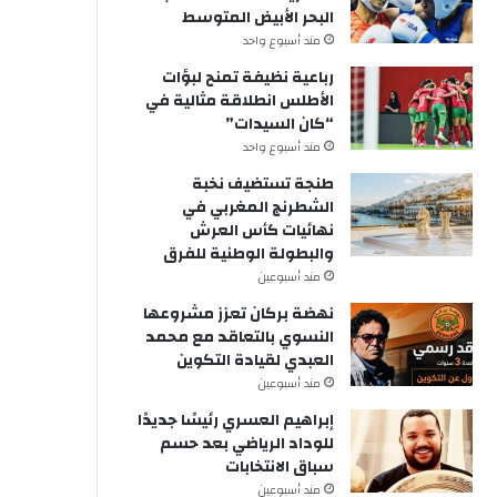
البحر الأبيض المتوسط
مند أسبوع واحد
رباعية نظيفة تمنح لبؤات
الأطلس انطلاقة مثالية في
“كان السيدات”
مند أسبوع واحد
طنجة تستضيف نخبة
الشطرنج المغربي في
نهائيات كأس العرش
والبطولة الوطنية للفرق
مند أسبوعين
نهضة بركان تعزز مشروعها
النسوي بالتعاقد مع محمد
العبدي لقيادة التكوين
مند أسبوعين
إبراهيم العسري رئيسًا جديدًا
للوداد الرياضي بعد حسم
سباق الانتخابات
مند أسبوعين