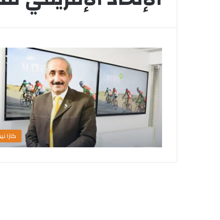
كازا نيو