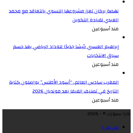
نهضة بركان تعزز مشروعها النسوي بالتعاقد مع محمد
العبدي لقيادة التكوين
مند أسبوعين
إبراهيم العسري رئيسًا جديدًا للوداد الرياضي بعد حسم
سباق الانتخابات
مند أسبوعين
المغرب سادس العالم.. “أسود الأطلس” يواصلون كتابة
التاريخ في تصنيف الفيفا بعد مونديال 2026
مند أسبوعين
كازا سبورت © - 2026
من نحن؟