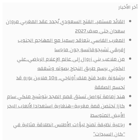
أخر الأخبار
القائد مستمر.. الفتح السعودي يُجدد عقد المغربي مروان
سعدان حتى صيف 2027
المغرب الفاسي يتعاقد رسميا مع المهاجم الجنوب
إفريقي تشيجوفاتسو جون ماباسا
من ملاعب بني زروال إلى عالم الإعلام الرياضي..علي
الكوني يرسم طريق النجاح بصوته وشغفه
برشلونة يعيد فتح ملف أوناحي.. و10 ملايين يورو قد
تحسم الصفقة
هند زمامة تواصل تسلق قمم المجد بتوشيح ملكي سام
كازا تحتضن قمة مغربية–هنغارية استعدادا لألعاب البحر
الأبيض المتوسط
رباعية نظيفة تمنح لبؤات الأطلس انطلاقة مثالية في
“كان السيدات”