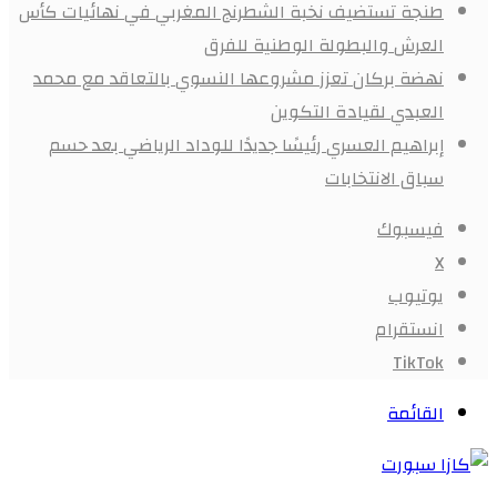
طنجة تستضيف نخبة الشطرنج المغربي في نهائيات كأس
العرش والبطولة الوطنية للفرق
نهضة بركان تعزز مشروعها النسوي بالتعاقد مع محمد
العبدي لقيادة التكوين
إبراهيم العسري رئيسًا جديدًا للوداد الرياضي بعد حسم
سباق الانتخابات
فيسبوك
X
يوتيوب
انستقرام
‫TikTok
القائمة