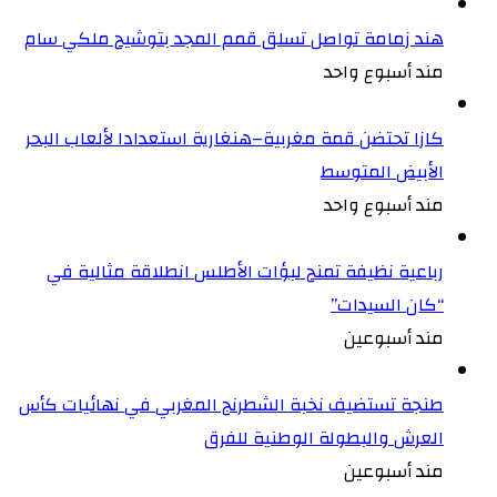
هند زمامة تواصل تسلق قمم المجد بتوشيح ملكي سام
مند أسبوع واحد
كازا تحتضن قمة مغربية–هنغارية استعدادا لألعاب البحر
الأبيض المتوسط
مند أسبوع واحد
رباعية نظيفة تمنح لبؤات الأطلس انطلاقة مثالية في
“كان السيدات”
مند أسبوعين
طنجة تستضيف نخبة الشطرنج المغربي في نهائيات كأس
العرش والبطولة الوطنية للفرق
مند أسبوعين