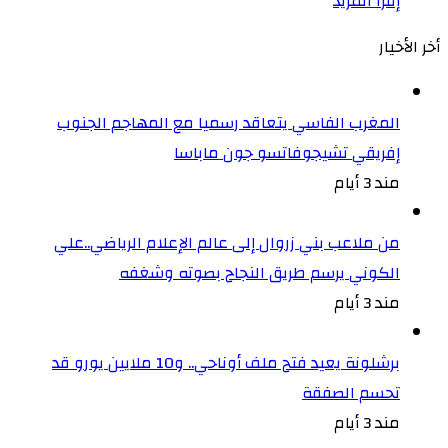
إقرا المزيد
أخر الأخيار
المغرب الفاسي يتعاقد رسميا مع المهاجم الجنوب
إفريقي تشيجوفاتسو جون ماباسا
مند 3 أيام
من ملاعب بني زروال إلى عالم الإعلام الرياضي..علي
الكوني يرسم طريق النجاح بصوته وشغفه
مند 3 أيام
برشلونة يعيد فتح ملف أوناحي.. و10 ملايين يورو قد
تحسم الصفقة
مند 3 أيام