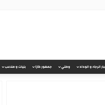
ريقي تشيجوفاتسو جون ماباسا
بار الرجاء و الوداد
وطني
جمهور كازا
بنيات و ملاعب