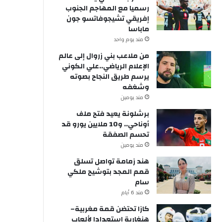
رسميا مع المهاجم الجنوب
إفريقي تشيجوفاتسو جون
ماباسا
مند يوم واحد
من ملاعب بني زروال إلى عالم
الإعلام الرياضي..علي الكوني
يرسم طريق النجاح بصوته
وشغفه
مند يومين
برشلونة يعيد فتح ملف
أوناحي.. و10 ملايين يورو قد
تحسم الصفقة
مند يومين
هند زمامة تواصل تسلق
قمم المجد بتوشيح ملكي
سام
مند 6 أيام
كازا تحتضن قمة مغربية–
هنغارية استعدادا لألعاب