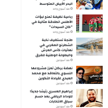
البحر الأبيض المتوسط
مند أسبوع واحد
رباعية نظيفة تمنح لبؤات
الأطلس انطلاقة مثالية في
“كان السيدات”
مند أسبوع واحد
طنجة تستضيف نخبة
الشطرنج المغربي في
نهائيات كأس العرش
والبطولة الوطنية للفرق
مند أسبوعين
نهضة بركان تعزز مشروعها
النسوي بالتعاقد مع محمد
العبدي لقيادة التكوين
مند أسبوعين
إبراهيم العسري رئيسًا جديدًا
للوداد الرياضي بعد حسم
سباق الانتخابات
مند أسبوعين