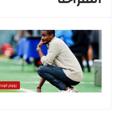
زووم الودا