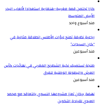
كازا تحتضن قمة مغربية–هنغارية استعدادا لألعاب البحر
الأبيض المتوسط
مند أسبوع واحد
رباعية نظيفة تمنح لبؤات الأطلس انطلاقة مثالية في
“كان السيدات”
مند أسبوعين
طنجة تستضيف نخبة الشطرنج المغربي في نهائيات كأس
العرش والبطولة الوطنية للفرق
مند أسبوعين
نهضة بركان تعزز مشروعها النسوي بالتعاقد مع محمد
العبدي لقيادة التكوين