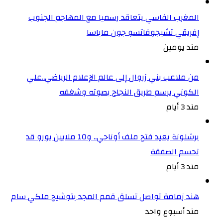
المغرب الفاسي يتعاقد رسميا مع المهاجم الجنوب
إفريقي تشيجوفاتسو جون ماباسا
مند يومين
من ملاعب بني زروال إلى عالم الإعلام الرياضي..علي
الكوني يرسم طريق النجاح بصوته وشغفه
مند 3 أيام
برشلونة يعيد فتح ملف أوناحي.. و10 ملايين يورو قد
تحسم الصفقة
مند 3 أيام
هند زمامة تواصل تسلق قمم المجد بتوشيح ملكي سام
مند أسبوع واحد