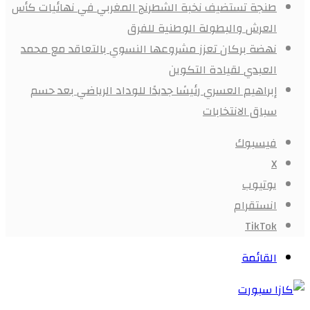
طنجة تستضيف نخبة الشطرنج المغربي في نهائيات كأس
العرش والبطولة الوطنية للفرق
نهضة بركان تعزز مشروعها النسوي بالتعاقد مع محمد
العبدي لقيادة التكوين
إبراهيم العسري رئيسًا جديدًا للوداد الرياضي بعد حسم
سباق الانتخابات
فيسبوك
X
يوتيوب
انستقرام
‫TikTok
القائمة