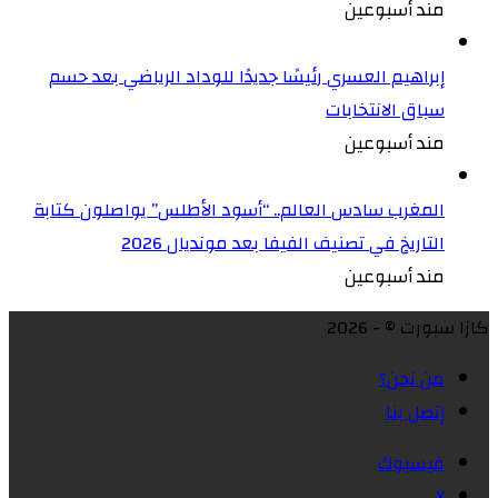
مند أسبوعين
إبراهيم العسري رئيسًا جديدًا للوداد الرياضي بعد حسم
سباق الانتخابات
مند أسبوعين
المغرب سادس العالم.. “أسود الأطلس” يواصلون كتابة
التاريخ في تصنيف الفيفا بعد مونديال 2026
مند أسبوعين
كازا سبورت © - 2026
من نحن؟
إتصل بنا
فيسبوك
X