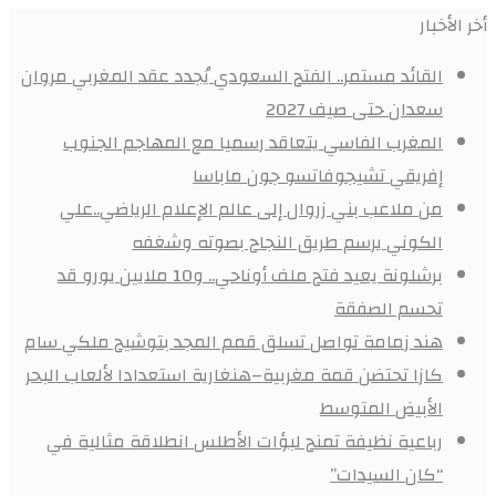
أخر الأخبار
القائد مستمر.. الفتح السعودي يُجدد عقد المغربي مروان
سعدان حتى صيف 2027
المغرب الفاسي يتعاقد رسميا مع المهاجم الجنوب
إفريقي تشيجوفاتسو جون ماباسا
من ملاعب بني زروال إلى عالم الإعلام الرياضي..علي
الكوني يرسم طريق النجاح بصوته وشغفه
برشلونة يعيد فتح ملف أوناحي.. و10 ملايين يورو قد
تحسم الصفقة
هند زمامة تواصل تسلق قمم المجد بتوشيح ملكي سام
كازا تحتضن قمة مغربية–هنغارية استعدادا لألعاب البحر
الأبيض المتوسط
رباعية نظيفة تمنح لبؤات الأطلس انطلاقة مثالية في
“كان السيدات”