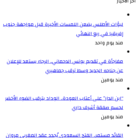
أخر الأخيار
لبؤات الأطلس يضعن اللمسات الأخيرة قبل مواجهة جنوب
إفريقيا في ربع النهائي
مند يوم واحد
مفاجأة في تقديم يونس الدحماني.. الرجاء يستعد للإعلان
عن جناحه الجديد وسط ترقب جماهيري
مند يومين
“ابن الدار” على أعتاب العودة.. الوداد يترقب الضوء الأخضر
لحسم صفقة أشرف داري
مند يومين
القائد مستمر.. الفتح السعودي يُجدد عقد المغربي مروان