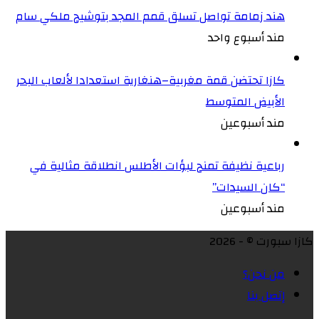
هند زمامة تواصل تسلق قمم المجد بتوشيح ملكي سام
مند أسبوع واحد
كازا تحتضن قمة مغربية–هنغارية استعدادا لألعاب البحر
الأبيض المتوسط
مند أسبوعين
رباعية نظيفة تمنح لبؤات الأطلس انطلاقة مثالية في
“كان السيدات”
مند أسبوعين
كازا سبورت © - 2026
من نحن؟
إتصل بنا