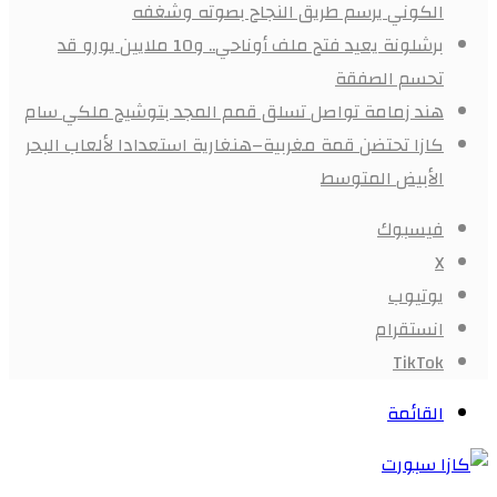
الكوني يرسم طريق النجاح بصوته وشغفه
برشلونة يعيد فتح ملف أوناحي.. و10 ملايين يورو قد
تحسم الصفقة
هند زمامة تواصل تسلق قمم المجد بتوشيح ملكي سام
كازا تحتضن قمة مغربية–هنغارية استعدادا لألعاب البحر
الأبيض المتوسط
فيسبوك
X
يوتيوب
انستقرام
‫TikTok
القائمة