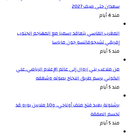
سعدان حتى صيف 2027
مند 4 أيام
المغرب الفاسي يتعاقد رسميا مع المهاجم الجنوب
إفريقي تشيجوفاتسو جون ماباسا
مند 5 أيام
من ملاعب بني زروال إلى عالم الإعلام الرياضي..علي
الكوني يرسم طريق النجاح بصوته وشغفه
مند 5 أيام
برشلونة يعيد فتح ملف أوناحي.. و10 ملايين يورو قد
تحسم الصفقة
مند 5 أيام