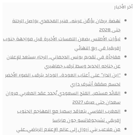
أخر الأخبار
نهضة بركان يؤمّن عرينه.. منير المحمدي يواصل الرحلة
حتى 2028
لبؤات الأطلس يضعن اللمسات الأخيرة قبل مواجهة جنوب
إفريقيا في ربع النهائي
مفاجأة في تقديم يونس الدحماني.. الرجاء يستعد للإعلان
عن جناحه الجديد وسط ترقب جماهيري
“ابن الدار” على أعتاب العودة.. الوداد يترقب الضوء الأخضر
لحسم صفقة أشرف داري
القائد مستمر.. الفتح السعودي يُجدد عقد المغربي مروان
سعدان حتى صيف 2027
المغرب الفاسي يتعاقد رسميا مع المهاجم الجنوب
إفريقي تشيجوفاتسو جون ماباسا
من ملاعب بني زروال إلى عالم الإعلام الرياضي..علي