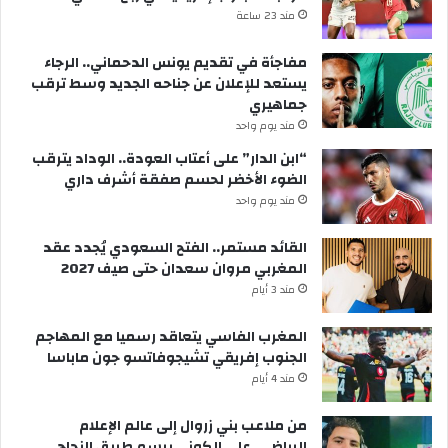
مند 23 ساعة
مفاجأة في تقديم يونس الدحماني.. الرجاء
يستعد للإعلان عن جناحه الجديد وسط ترقب
جماهيري
مند يوم واحد
“ابن الدار” على أعتاب العودة.. الوداد يترقب
الضوء الأخضر لحسم صفقة أشرف داري
مند يوم واحد
القائد مستمر.. الفتح السعودي يُجدد عقد
المغربي مروان سعدان حتى صيف 2027
مند 3 أيام
المغرب الفاسي يتعاقد رسميا مع المهاجم
الجنوب إفريقي تشيجوفاتسو جون ماباسا
مند 4 أيام
من ملاعب بني زروال إلى عالم الإعلام
الرياضي..علي الكوني يرسم طريق النجاح