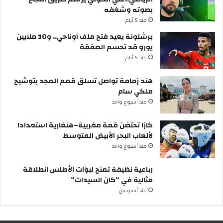
بصوته وشغفه
مند 5 أيام
برشلونة يعيد فتح ملف أوناحي.. و10 ملايين
يورو قد تحسم الصفقة
مند 5 أيام
هند زمامة تواصل تسلق قمم المجد بتوشيح
ملكي سام
مند أسبوع واحد
كازا تحتضن قمة مغربية–هنغارية استعدادا
لألعاب البحر الأبيض المتوسط
مند أسبوع واحد
رباعية نظيفة تمنح لبؤات الأطلس انطلاقة
مثالية في “كان السيدات”
مند أسبوعين