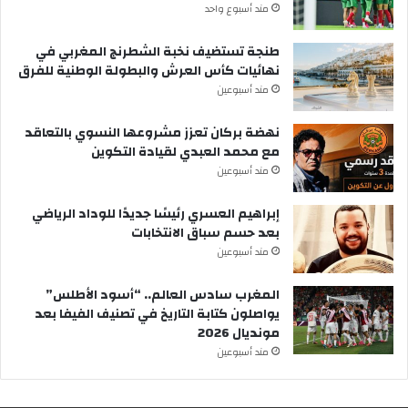
مند أسبوع واحد
طنجة تستضيف نخبة الشطرنج المغربي في
نهائيات كأس العرش والبطولة الوطنية للفرق
مند أسبوعين
نهضة بركان تعزز مشروعها النسوي بالتعاقد
مع محمد العبدي لقيادة التكوين
مند أسبوعين
إبراهيم العسري رئيسًا جديدًا للوداد الرياضي
بعد حسم سباق الانتخابات
مند أسبوعين
المغرب سادس العالم.. “أسود الأطلس”
يواصلون كتابة التاريخ في تصنيف الفيفا بعد
مونديال 2026
مند أسبوعين