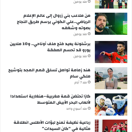
مند يومين
من ملاعب بني زروال إلى عالم الإعلام
الرياضي..علي الكوني يرسم طريق النجاح
بصوته وشغفه
مند يومين
برشلونة يعيد فتح ملف أوناحي.. و10 ملايين
يورو قد تحسم الصفقة
مند يومين
هند زمامة تواصل تسلق قمم المجد بتوشيح
ملكي سام
مند 7 أيام
كازا تحتضن قمة مغربية–هنغارية استعدادا
لألعاب البحر الأبيض المتوسط
مند أسبوع واحد
رباعية نظيفة تمنح لبؤات الأطلس انطلاقة
مثالية في “كان السيدات”