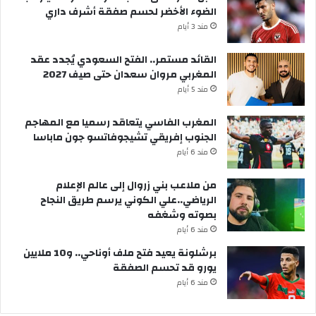
الضوء الأخضر لحسم صفقة أشرف داري
مند 3 أيام
القائد مستمر.. الفتح السعودي يُجدد عقد
المغربي مروان سعدان حتى صيف 2027
مند 5 أيام
المغرب الفاسي يتعاقد رسميا مع المهاجم
الجنوب إفريقي تشيجوفاتسو جون ماباسا
مند 6 أيام
من ملاعب بني زروال إلى عالم الإعلام
الرياضي..علي الكوني يرسم طريق النجاح
بصوته وشغفه
مند 6 أيام
برشلونة يعيد فتح ملف أوناحي.. و10 ملايين
يورو قد تحسم الصفقة
مند 6 أيام