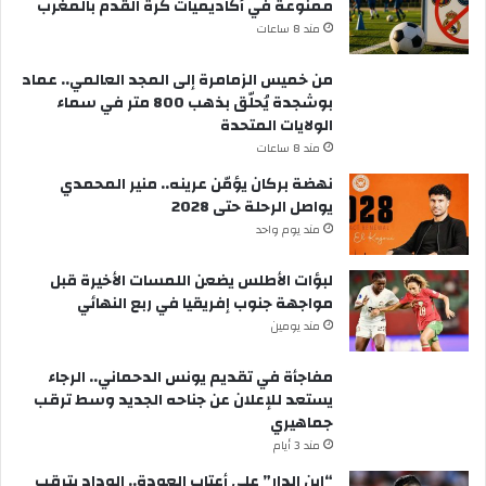
ممنوعة في أكاديميات كرة القدم بالمغرب
مند 8 ساعات
من خميس الزمامرة إلى المجد العالمي.. عماد
بوشجدة يُحلّق بذهب 800 متر في سماء
الولايات المتحدة
مند 8 ساعات
نهضة بركان يؤمّن عرينه.. منير المحمدي
يواصل الرحلة حتى 2028
مند يوم واحد
لبؤات الأطلس يضعن اللمسات الأخيرة قبل
مواجهة جنوب إفريقيا في ربع النهائي
مند يومين
مفاجأة في تقديم يونس الدحماني.. الرجاء
يستعد للإعلان عن جناحه الجديد وسط ترقب
جماهيري
مند 3 أيام
“ابن الدار” على أعتاب العودة.. الوداد يترقب