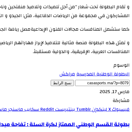
المشاركون في مجموعة من الرياضات الدفاعية، مثل: الجيدو و الت
كما ستشمل المنافسات مجالات الفنون الإبداعيةمصل رياضة الجمباز
و تمثل هذه البطولة منصة مثالية للتلاميذ لإبراز مهاراتهم الر
المنافسات العربية، الإفريقية، والدولية مستقبلاً.
الوسوم
البطولة الوطنية المدرسية
مراكش
نسخ الرابط
مارس 17, 2025
مشاركة
فيسبوك
X
لينكدإن
بينتيريست
سكايب
ماسنجر
ماس
بطولة القسم الوطني الممتاز لكرة السلة : تفاحة ميدل