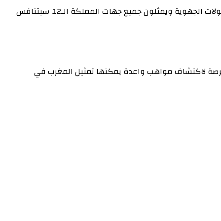
و تقام البطولة تحت شعار “من أجل تلميذات وتلاميذ منفتحين وناجحين”، وتشهد مشاركة حوالي 600 تلميذة وتلميذ، تأهلوا عبر البطولات الجهوية ويمثلون جميع جهات المملكة الـ12. سيتنافس
كل فرصة لاكتشاف مواهب واعدة يمكنها تمثيل المغرب في