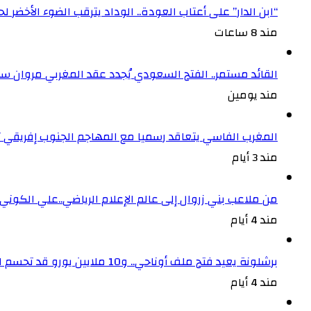
“ابن الدار” على أعتاب العودة.. الوداد يترقب الضوء الأخض
مند 8 ساعات
القائد مستمر.. الفتح السعودي يُجدد عقد المغربي مروان سعد
مند يومين
المغرب الفاسي يتعاقد رسميا مع المهاجم الجنوب إفريقي
مند 3 أيام
من ملاعب بني زروال إلى عالم الإعلام الرياضي..علي الكون
مند 4 أيام
برشلونة يعيد فتح ملف أوناحي.. و10 ملايين يورو قد تحسم الصفقة
مند 4 أيام