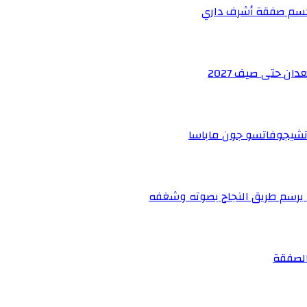
ر لحسم صفقة أشرف داري
ان حتى صيف 2027
 تشيجوفاتسو جون ماباسا
ي يرسم طريق النجاح بصوته وشغفه