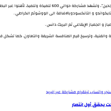
ايكواندو و التانكسودوبالاضافة الى الووشوثم الكراطي .
 و الجمباز الإيقاعي ثم البريك دانس .
ياضية والفنية، وترسيخ قيم المنافسة الشريفة والتعاون. كما تش
نجر
واتساب
تيلقرام
مشاركة عبر البريد
ت يحقق أول انتصار