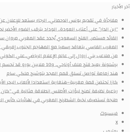
أخر الأخبار
مفاجأة في تقديم يونس الدحماني.. الرجاء يستعد للإعلان ع
“ابن الدار” على أعتاب العودة.. الوداد يترقب الضوء الأخض
القائد مستمر.. الفتح السعودي يُجدد عقد المغربي مروان سعد
المغرب الفاسي يتعاقد رسميا مع المهاجم الجنوب إفريقي
من ملاعب بني زروال إلى عالم الإعلام الرياضي..علي الكون
برشلونة يعيد فتح ملف أوناحي.. و10 ملايين يورو قد تحسم الصفقة
هند زمامة تواصل تسلق قمم المجد بتوشيح ملكي سام
كازا تحتضن قمة مغربية–هنغارية استعدادا لألعاب البحر ال
رباعية نظيفة تمنح لبؤات الأطلس انطلاقة مثالية في “كان 
طنجة تستضيف نخبة الشطرنج المغربي في نهائيات كأس الع
فيسبوك
X
يوتيوب