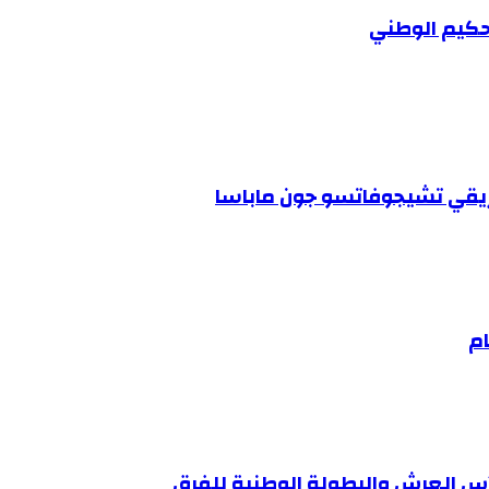
حكيم الوطني
ريقي تشيجوفاتسو جون ماباسا
م
س العرش والبطولة الوطنية للفرق