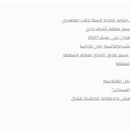
ن جناحه الجديد وسط ترقب جماهيري
ر لحسم صفقة أشرف داري
ان حتى صيف 2027
 تشيجوفاتسو جون ماباسا
ي يرسم طريق النجاح بصوته وشغفه
أبيض المتوسط
السيدات”
رش والبطولة الوطنية للفرق