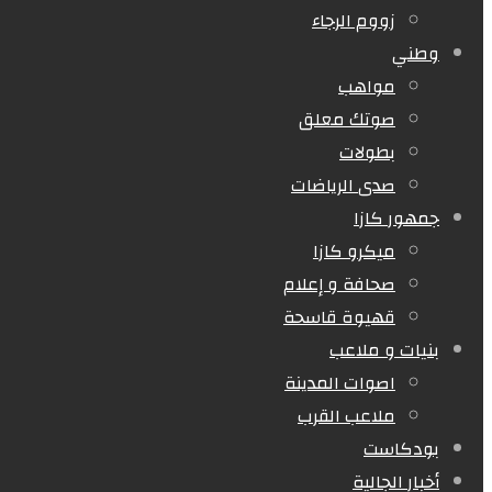
زووم الرجاء
وطني
مواهب
صوتك معلق
بطولات
صدى الرياضات
جمهور كازا
ميكرو كازا
صحافة و إعلام
قهيوة قاسحة
بنيات و ملاعب
اصوات المدينة
ملاعب القرب
بودكاست
أخبار الجالية