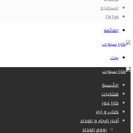
انستقرام
‫TikTok
القائمة
بحث
الرئيسية
منتخبات
كازا نيوز
كتاب و آراء
أخبار الرجاء و الوداد
زووم الوداد