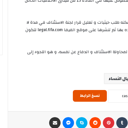
و يعتبر هذا التصرف مشينا و فعلا منافيا للمبادئ المنصوص عليها في المادة 13 من ميثاق الأخلاقيات الخاص
نه طلب حيثيات و تعليل قرار لجنة الاستئناف في مدة لا
تتجاوز 10 أيام، و في حالة ما قام بذلك فسيتم إمداده بها ثم تنشرها على موقع الفيفا legal.fifa.com لتكون
 لمحاولة الاستئناف و الدفاع عن نفسه، و هو اللجوء إلى
ل النساء
نسخ الرابط
ن
‏Tumblr
بينتيريست
‏Reddit
سكايب
ماسنجر
مشاركة عبر البريد