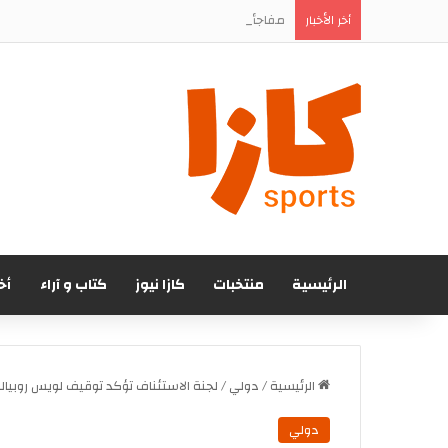
مفاجأة في تقديم يونس الدحماني.. الرجاء يستعد للإ
أخر الأخبار
الرئيسية
منتخبات
كازا نيوز
كتاب و آراء
أخ
الرئيسية
/
دولي
/
لجنة الاستئناف تؤكد توقيف لويس روبياليس ل 3
دولي