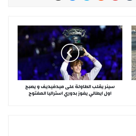
سينر يقلب الطاولة على ميدفيديف و يصبح
اول ايطالي يفوز بدوري استراليا المفتوح