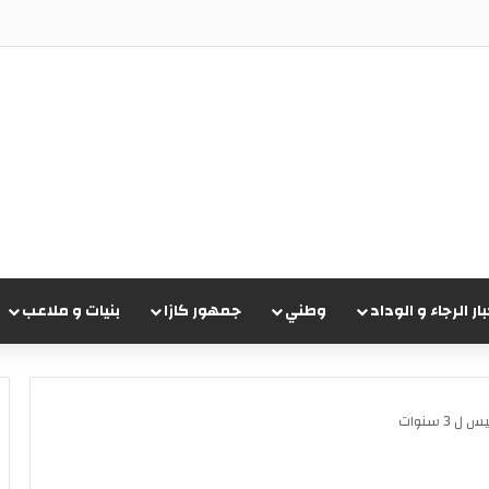
علان عن جناحه الجديد وسط ترقب جماهيري
بار الرجاء و الوداد
وطني
جمهور كازا
بنيات و ملاعب
 سنوات