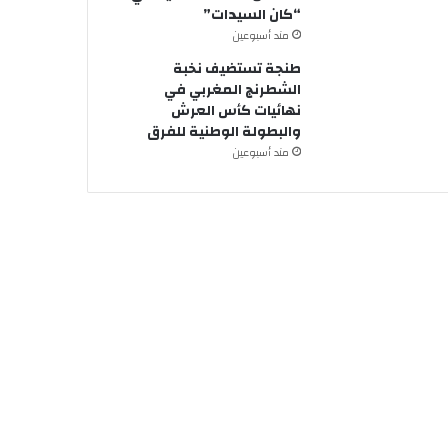
“كان السيدات”
مند أسبوعين
طنجة تستضيف نخبة
الشطرنج المغربي في
نهائيات كأس العرش
والبطولة الوطنية للفرق
مند أسبوعين