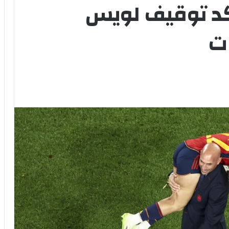
كد توقيف لويس