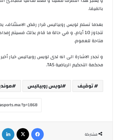
بالفيفا.
بعدما تسلم لويس روبياليس قرار رفض الاستئناف، يمك
متاحة للعموم.
و تجدر الاشارة الى انه لدى لويس روبياليس خيار أخير
محكمة التحكيم الرياضية TAS.
توقيف
لويس روبياليس
مونديا
فيسبوك
X
لينكدإ
مشاركة