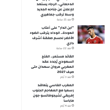
الدحماني.. الرجاء يستعد
للإعلان عن جناحه الجديد
وسط ترقب جماهيري
مند 21 ساعة
“ابن الدار” على أعتاب
العودة.. الوداد يترقب الضوء
الأخضر لحسم صفقة أشرف
داري
مند 22 ساعة
القائد مستمر.. الفتح
السعودي يُجدد عقد
المغربي مروان سعدان حتى
صيف 2027
مند 3 أيام
المغرب الفاسي يتعاقد
رسميا مع المهاجم الجنوب
إفريقي تشيجوفاتسو جون
ماباسا
مند 4 أيام