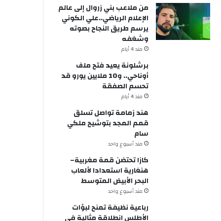
من ملاعب بني زروال إلى عالم
الإعلام الرياضي..علي الكوني
يرسم طريق النجاح بصوته
وشغفه
مند 4 أيام
برشلونة يعيد فتح ملف
أوناحي.. و10 ملايين يورو قد
تحسم الصفقة
مند 4 أيام
هند زمامة تواصل تسلق
قمم المجد بتوشيح ملكي
سام
مند أسبوع واحد
كازا تحتضن قمة مغربية–
هنغارية استعدادا لألعاب
البحر الأبيض المتوسط
مند أسبوع واحد
رباعية نظيفة تمنح لبؤات
الأطلس انطلاقة مثالية في