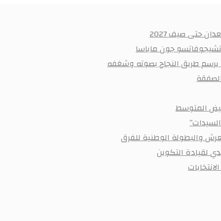
ان حتى صيف 2027
 تشيجوفاتسو جون ماباسا
ي يرسم طريق النجاح بصوته وشغفه
أبيض المتوسط
السيدات”
رش والبطولة الوطنية للفرق
ي لقيادة التكوين
لانتخابات