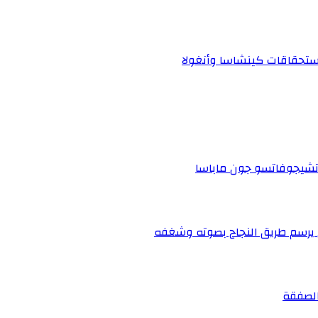
استحقاقات كينشاسا وأنغولا
 تشيجوفاتسو جون ماباسا
ي يرسم طريق النجاح بصوته وشغفه