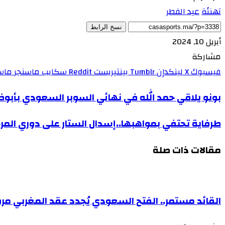
تهنئة
عيد الفطر
نسخ الرابط
أبريل 10, 2024
مشاركة
فيسبوك
X
لينكدإن
بينتيريست
سكايب
ماسنجر
ماس
بونو يلاقي حمد الله في نهائي السوبر السعودي بأبو
طرفاية تحتفي بمواهبها..إسدال الستار على دوري الم
مقالات ذات صلة
القائد مستمر.. الفتح السعودي يُجدد عقد المغربي مروا