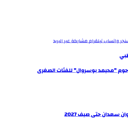
نجر
واتساب
تيلقرام
مشاركة عبر البريد
ظبي
رحوم "محيمد بوسروال" للفئات الصغرى
ن سعدان حتى صيف 2027