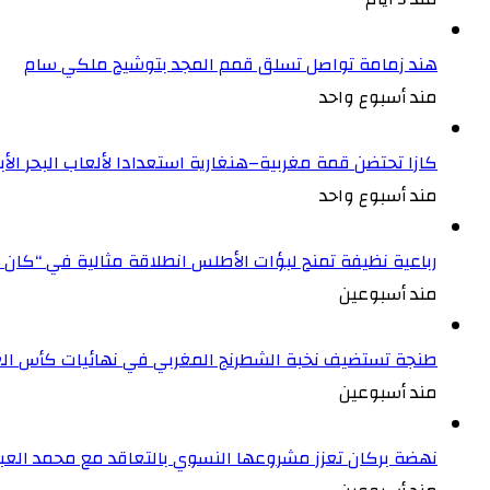
هند زمامة تواصل تسلق قمم المجد بتوشيح ملكي سام
مند أسبوع واحد
كازا تحتضن قمة مغربية–هنغارية استعدادا لألعاب البحر ال
مند أسبوع واحد
رباعية نظيفة تمنح لبؤات الأطلس انطلاقة مثالية في “كان 
مند أسبوعين
طنجة تستضيف نخبة الشطرنج المغربي في نهائيات كأس الع
مند أسبوعين
نهضة بركان تعزز مشروعها النسوي بالتعاقد مع محمد العبد