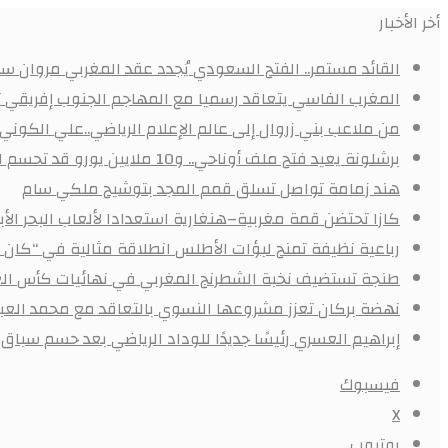
أخر الأخبار
القائد مستمر.. الفتح السعودي يُجدد عقد المغربي مروان سعد
المغرب الفاسي يتعاقد رسميا مع المهاجم الجنوب إفريقي
من ملاعب بني زروال إلى عالم الإعلام الرياضي..علي الكون
برشلونة يعيد فتح ملف أوناحي.. و10 ملايين يورو قد تحسم الصفقة
هند زمامة تواصل تسلق قمم المجد بتوشيح ملكي سام
كازا تحتضن قمة مغربية–هنغارية استعدادا لألعاب البحر ال
رباعية نظيفة تمنح لبؤات الأطلس انطلاقة مثالية في “كان 
طنجة تستضيف نخبة الشطرنج المغربي في نهائيات كأس الع
نهضة بركان تعزز مشروعها النسوي بالتعاقد مع محمد العبد
إبراهيم العسري رئيسًا جديدًا للوداد الرياضي بعد حسم سباق ا
فيسبوك
X
يوتيوب