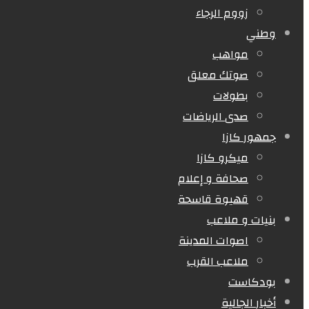
زووم الرجاء
وطني
مواهب
صوتك معلق
بطولات
صدى الرياضات
جمهور كازا
ميكرو كازا
صحافة و إعلام
قهيوة قاسحة
بنيات و ملاعب
اصوات المدينة
ملاعب القرب
بودكاست
أخبار الجالية