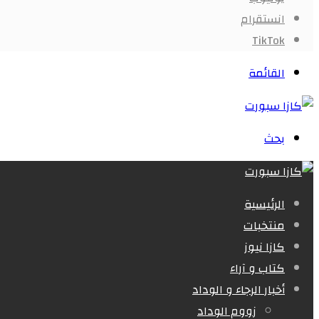
انستقرام
‫TikTok
القائمة
بحث
الرئيسية
منتخبات
كازا نيوز
كتاب و آراء
أخبار الرجاء و الوداد
زووم الوداد