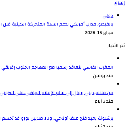
إغلاق
دولي
بالفيديو..مدرب أمريكي يدعم السلة المتحركة الكينية قبل 
فبراير 16, 2026
أخر الأخيار
المغرب الفاسي يتعاقد رسميا مع المهاجم الجنوب إفريقي
مند يومين
من ملاعب بني زروال إلى عالم الإعلام الرياضي..علي الكون
مند 3 أيام
برشلونة يعيد فتح ملف أوناحي.. و10 ملايين يورو قد تحسم الصفقة
مند 3 أيام