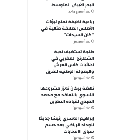
البحر الأبيض المتوسط
مند أسبوع واحد
رباعية نظيفة تمنح لبؤات
الأطلس انطلاقة مثالية في
“كان السيدات”
مند أسبوعين
طنجة تستضيف نخبة
الشطرنج المغربي في
نهائيات كأس العرش
والبطولة الوطنية للفرق
مند أسبوعين
نهضة بركان تعزز مشروعها
النسوي بالتعاقد مع محمد
العبدي لقيادة التكوين
مند أسبوعين
إبراهيم العسري رئيسًا جديدًا
للوداد الرياضي بعد حسم
سباق الانتخابات
مند أسبوعين