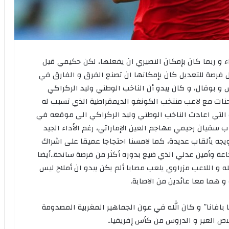
ء و ربما كان بإمكان النصيري ان يفعلها، لكن حكيمي قبل
 فرصة للتعديل كان بإمكانها ان تصنع الفرق و الفارق في
ش و بوفال، و كان يبدو أن الناخب الوطني وليد الركراكي
ات مع لاعب منتخب الكونغو الديمقراطية الذي تسبب له
 التي اعادت الناخب الوطني وليد الركراكي الى موقعه في
اب سفيان رحيمي مهاجم العين الإماراتي، رغم الأداء الجيد
يجه بألقاب عديدة، كما لامسنا احتجاجا عميقا على اشراك
اعة وأمين عدلي الذي ضيع بدوره أكثر من فرصة سانحة..أيضا
له و اللاعب مزراوي يلعب مصابا ألم يكن يبدو ان أملاح ليس
 هما معا عائدين من الاصابة.
 بافانا” و كان الله في عون الجماهير المغربية المصدومة
اص العبر و الدروس من كأس إفريقيا..