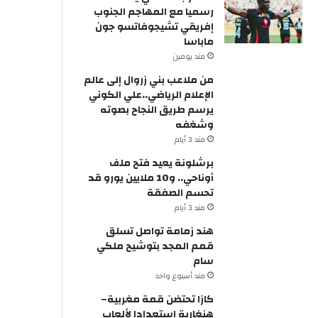
رسميا مع المهاجم الجنوب
إفريقي تشيجوفاتسو جون
ماباسا
مند يومين
من ملاعب بني زروال إلى عالم
الإعلام الرياضي..علي الكوني
يرسم طريق النجاح بصوته
وشغفه
مند 3 أيام
برشلونة يعيد فتح ملف
أوناحي.. و10 ملايين يورو قد
تحسم الصفقة
مند 3 أيام
هند زمامة تواصل تسلق
قمم المجد بتوشيح ملكي
سام
مند أسبوع واحد
كازا تحتضن قمة مغربية–
هنغارية استعدادا لألعاب