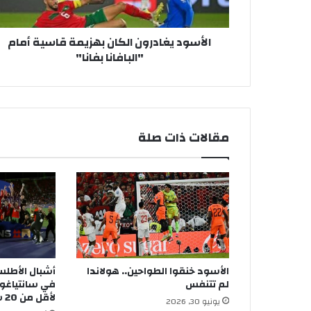
الأسود يغادرون الكان بهزيمة قاسية أمام
"البافانا بفانا"
مقالات ذات صلة
الأسود خنقوا الطواحين.. هولاندا
أشبال الأطل
لم تتنفس
في سانتياغو..
لأقل من 20 سنة
يونيو 30, 2026