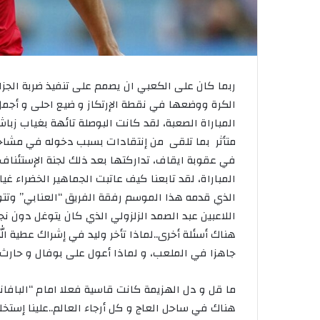
ربما كان على الكعبي ان يصمم على تنفيذ ضربة الجزا
الكرة ووضعها في نقطة الإرتكاز و ضيع احلى و أجمل
المباراة الصعبة، لقد كانت البوصلة تائهة بغياب زبا
متأثر بما تلقى من إنتقادات بسبب دخوله في مشاحن
في عقوبة ايقاف، تداركتها بعد ذلك لجنة الإستئناف
المباراة، لقد تابعنا كيف عاتبت الجماهير الخضراء غي
الذي قدمه هذا الموسم رفقة الفريق “العنابي” وتتو
اللاعبين عبد الصمد الزلزولي الذي كان يتوغل دون نج
هناك أسئلة أخرى..لماذا تأخر وليد في إشراك عطية ال
جاهزا في الملعب، و لماذا أعول على بوفال و حارث و
ما قل و دل الهزيمة كانت قاسية فعلا امام “البافانا
هناك في ساحل العاج و كل أرجاء العالم..علينا إستخل