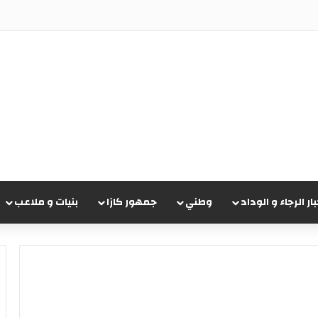
ريقي تشيجوفاتسو جون ماباسا
بار الرجاء و الوداد
وطني
جمهور كازا
بنيات و ملاعب