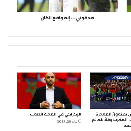
صدقوني … إنه واقع الكان
س يصنعون المعجزة
الركراكي في المحك الصعب
 المغرب بطلاً للعالم
يناير 28, 2025