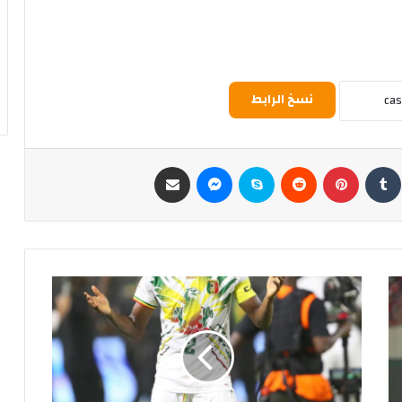
نسخ الرابط
ن
‏Tumblr
بينتيريست
‏Reddit
سكايب
ماسنجر
مشاركة عبر البريد