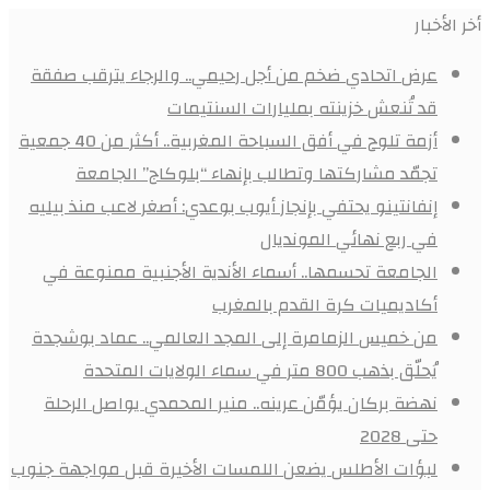
أخر الأخبار
عرض اتحادي ضخم من أجل رحيمي.. والرجاء يترقب صفقة
قد تُنعش خزينته بمليارات السنتيمات
أزمة تلوح في أفق السباحة المغربية.. أكثر من 40 جمعية
تجمّد مشاركتها وتطالب بإنهاء “بلوكاج” الجامعة
إنفانتينو يحتفي بإنجاز أيوب بوعدي: أصغر لاعب منذ بيليه
في ربع نهائي المونديال
الجامعة تحسمها.. أسماء الأندية الأجنبية ممنوعة في
أكاديميات كرة القدم بالمغرب
من خميس الزمامرة إلى المجد العالمي.. عماد بوشجدة
يُحلّق بذهب 800 متر في سماء الولايات المتحدة
نهضة بركان يؤمّن عرينه.. منير المحمدي يواصل الرحلة
حتى 2028
لبؤات الأطلس يضعن اللمسات الأخيرة قبل مواجهة جنوب