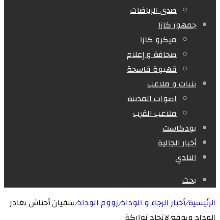
صدى الرياضات
جمهور كازا
ميكرو كازا
صحافة و إعلام
قهيوة قاسحة
بنيات و ملاعب
اصوات المدينة
ملاعب القرب
بودكاست
أخبار الجالية
النادي
بحث
الرئيسية
/
أخبار الرجاء و الوداد
/
زووم الوداد
/
سفيان أحناش يغادر
الوداد ويوقع لإتحاد تواركة