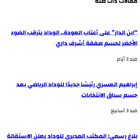
مقالات ذات صلة
“ابن الدار” على أعتاب العودة.. الوداد يترقب الضوء
الأخضر لحسم صفقة أشرف داري
مند 3 أيام
إبراهيم العسري رئيسًا جديدًا للوداد الرياضي بعد
حسم سباق الانتخابات
مند 3 أسابيع
بلاغ رسمي: المكتب المديري للوداد يعلن الاستقالة