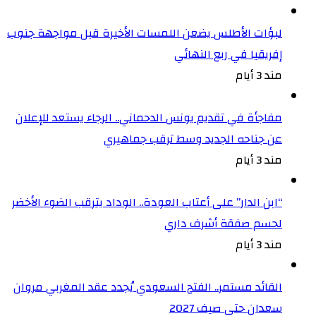
لبؤات الأطلس يضعن اللمسات الأخيرة قبل مواجهة جنوب
إفريقيا في ربع النهائي
مند 3 أيام
مفاجأة في تقديم يونس الدحماني.. الرجاء يستعد للإعلان
عن جناحه الجديد وسط ترقب جماهيري
مند 3 أيام
“ابن الدار” على أعتاب العودة.. الوداد يترقب الضوء الأخضر
لحسم صفقة أشرف داري
مند 3 أيام
القائد مستمر.. الفتح السعودي يُجدد عقد المغربي مروان
سعدان حتى صيف 2027