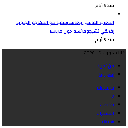
مند 5 أيام
المغرب الفاسي يتعاقد رسميا مع المهاجم الجنوب
إفريقي تشيجوفاتسو جون ماباسا
مند 6 أيام
كازا سبورت © - 2026
من نحن؟
إتصل بنا
فيسبوك
X
يوتيوب
انستقرام
‫TikTok