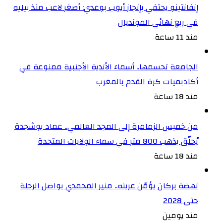
إنفانتينو يحتفي بإنجاز أيوب بوعدي: أصغر لاعب منذ بيليه
في ربع نهائي المونديال
مند 11 ساعة
الجامعة تحسمها.. أسماء الأندية الأجنبية ممنوعة في
أكاديميات كرة القدم بالمغرب
مند 18 ساعة
من خميس الزمامرة إلى المجد العالمي.. عماد بوشجدة
يُحلّق بذهب 800 متر في سماء الولايات المتحدة
مند 18 ساعة
نهضة بركان يؤمّن عرينه.. منير المحمدي يواصل الرحلة
حتى 2028
مند يومين