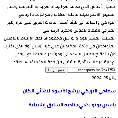
سفيان أحناش الذي تعاقد مع الوداد مع بداية الموسم وحمل
القميص الأحمر طيلة مرحلة الذهاب وقع للإتحاد الرياضي
التوركي وانضاف إلى ثلاثة أسماء غادرت الفريق على غرار زهير
المترجي وهمام باعوش وحمزة الركراكي
المكتب المسير للوداد يواصل مجهوداته لفك الإرتباط باللاعبين
المتواجدين في لائحة المغادرين على غرار أرسين زولا الذي يقترب
من التوقيع للهلال السوداني وجونيور صامبو الذي يرفض
الإعارة ويطالب بتأدية ماتبقى من مدة العقد لفسخ العقد
نسخ الرابط
يناير 25, 2024
سماحي التريكي يرشح الأسود لنهائي الكان
ياسين بونو يهنيء ناديه السابق إشبيلية