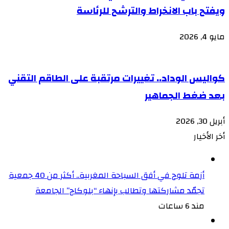
ويفتح باب الانخراط والترشح للرئاسة
مايو 4, 2026
كواليس الوداد.. تغييرات مرتقبة على الطاقم التقني
بعد ضغط الجماهير
أبريل 30, 2026
أخر الأخيار
أزمة تلوح في أفق السباحة المغربية.. أكثر من 40 جمعية
تجمّد مشاركتها وتطالب بإنهاء “بلوكاج” الجامعة
مند 6 ساعات