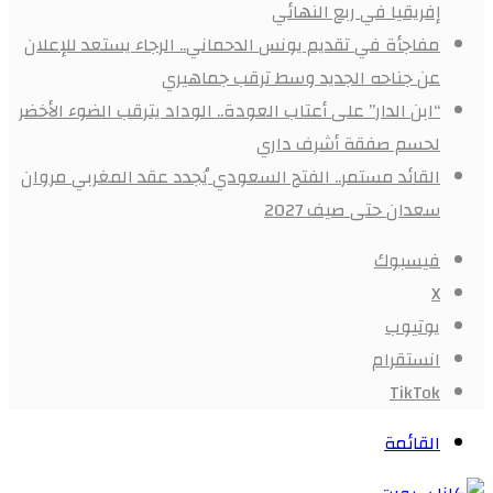
إفريقيا في ربع النهائي
مفاجأة في تقديم يونس الدحماني.. الرجاء يستعد للإعلان
عن جناحه الجديد وسط ترقب جماهيري
“ابن الدار” على أعتاب العودة.. الوداد يترقب الضوء الأخضر
لحسم صفقة أشرف داري
القائد مستمر.. الفتح السعودي يُجدد عقد المغربي مروان
سعدان حتى صيف 2027
فيسبوك
X
يوتيوب
انستقرام
‫TikTok
القائمة