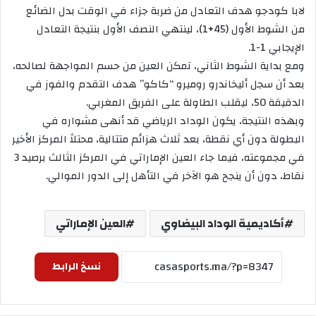
لابا كودجو هدف التعادل من ضربة جزاء في الوقت بدل الضائع
من الشوط الأول (45+1)، لينتهي النصف الأول بنتيجة التعادل
الإيجابي 1-1.
ومع بداية الشوط الثاني، تمكن العين من حسم المواجهة لصالحه،
بعد أن سجل أليخاندرو روميرو “كاكو” هدف التقدم والفوز في
الدقيقة 50، ليقلب الطاولة على الفريق المغربي.
وبهذه النتيجة، يكون الوداد الرياضي قد أنهى مشواره في
البطولة دون أي نقطة، بعد ثلاث هزائم متتالية، محتلاً المركز الأخير
في مجموعته، فيما جاء العين الإماراتي في المركز الثالث برصيد 3
نقاط، دون أن ينجح هو الآخر في التأهل إلى الدور الموالي.
أكاديمية الوداد البيضاوي
العين الإماراتي
نسخ الرابط