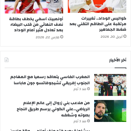
كواليس الوداد.. تغييرات
أولمبيك آسفي يخطف بطاقة
مرتقبة على الطاقم التقني بعد
نصف النهائي من قلب البيضاء
ضغط الجماهير
بعد تعادل مثير أمام الوداد
أبريل 30, 2026
مارس 22, 2026
أخر الأخيار
المغرب الفاسي يتعاقد رسميا مع المهاجم
الجنوب إفريقي تشيجوفاتسو جون ماباسا
مند 3 أيام
من ملاعب بني زروال إلى عالم الإعلام
الرياضي..علي الكوني يرسم طريق النجاح
بصوته وشغفه
مند 3 أيام