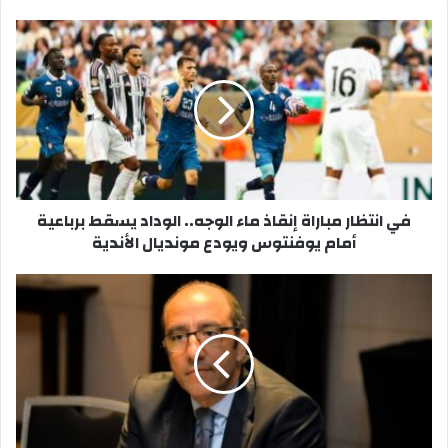
في انتظار مباراة إنقاذ ماء الوجه.. الوداد يسقط برباعية
أمام يوفنتوس ويودع مونديال الأندية