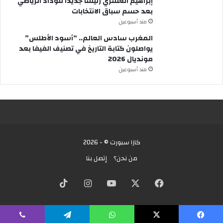
إبراهيم العسري رئيسًا جديدًا للوداد الرياضي
بعد حسم سباق الانتخابات
مند أسبوعين
المغرب سادس العالم.. “أسود الأطلس”
يواصلون كتابة التاريخ في تصنيف الفيفا بعد
مونديال 2026
مند أسبوعين
كازا سبورت © - 2026
من نحن؟
إتصل بنا
X
فيسبوك
يوتيوب
انستقرام
‫TikTok