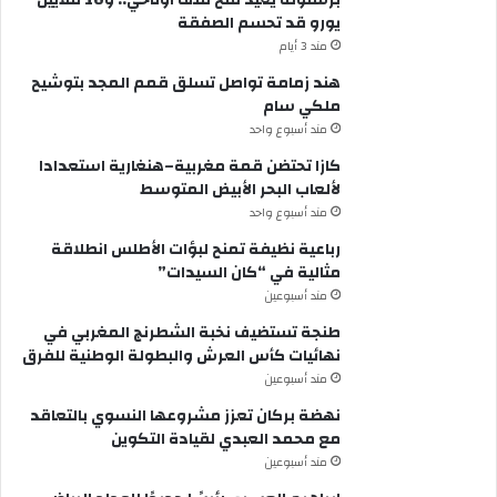
برشلونة يعيد فتح ملف أوناحي.. و10 ملايين
يورو قد تحسم الصفقة
مند 3 أيام
هند زمامة تواصل تسلق قمم المجد بتوشيح
ملكي سام
مند أسبوع واحد
كازا تحتضن قمة مغربية–هنغارية استعدادا
لألعاب البحر الأبيض المتوسط
مند أسبوع واحد
رباعية نظيفة تمنح لبؤات الأطلس انطلاقة
مثالية في “كان السيدات”
مند أسبوعين
طنجة تستضيف نخبة الشطرنج المغربي في
نهائيات كأس العرش والبطولة الوطنية للفرق
مند أسبوعين
نهضة بركان تعزز مشروعها النسوي بالتعاقد
مع محمد العبدي لقيادة التكوين
مند أسبوعين