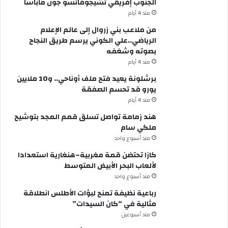
الجنوب إفريقي تشيجوفاتسو جون ماباسا
مند 4 أيام
من ملاعب بني زروال إلى عالم الإعلام
الرياضي..علي الكوني يرسم طريق النجاح
بصوته وشغفه
مند 4 أيام
برشلونة يعيد فتح ملف أوناحي.. و10 ملايين
يورو قد تحسم الصفقة
مند 4 أيام
هند زمامة تواصل تسلق قمم المجد بتوشيح
ملكي سام
مند أسبوع واحد
كازا تحتضن قمة مغربية–هنغارية استعدادا
لألعاب البحر الأبيض المتوسط
مند أسبوع واحد
رباعية نظيفة تمنح لبؤات الأطلس انطلاقة
مثالية في “كان السيدات”
مند أسبوعين