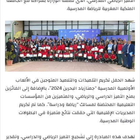
التميز الرياضي المدرسي، الذي نظمته الوزارة بشراكة مع الجامعة
الملكية المغربية للرياضة المدرسية.
شهد الحفل تكريم التلميذات والتلاميذ المتوجين في الألعاب
الأولمبية المدرسية “جمنازياد البحرين 2024”، بالإضافة إلى الفائزين
بمنح التميز الدراسي والرياضي، والمتميزين من المؤسسات
التعليمية المحتضنة لمسالك “رياضة ودراسة”. كما تم تكريم
المديريات الإقليمية التي حققت نتائج متميزة في البطولات
الوطنية المدرسية.
تهدف هذه المبادرة إلى تشجيع التميز الرياضي والدراسي، وتقدير