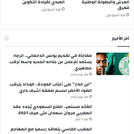
العرش والبطولة الوطنية
العبدي لقيادة التكوين
للفرق
مند أسبوعين
مند أسبوعين
أخر الأخيار
مفاجأة في تقديم يونس الدحماني.. الرجاء
يستعد للإعلان عن جناحه الجديد وسط ترقب
جماهيري
مند يوم واحد
“ابن الدار” على أعتاب العودة.. الوداد يترقب
الضوء الأخضر لحسم صفقة أشرف داري
مند يوم واحد
القائد مستمر.. الفتح السعودي يُجدد عقد
المغربي مروان سعدان حتى صيف 2027
مند 3 أيام
المغرب الفاسي يتعاقد رسميا مع المهاجم