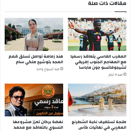
مقالات ذات صلة
المغرب الفاسي يتعاقد رسميا
هند زمامة تواصل تسلق قمم
مع المهاجم الجنوب إفريقي
المجد بتوشيح ملكي سام
تشيجوفاتسو جون ماباسا
مند أسبوع واحد
مند 4 أيام
طنجة تستضيف نخبة الشطرنج
نهضة بركان تعزز مشروعها
المغربي في نهائيات كأس
النسوي بالتعاقد مع محمد