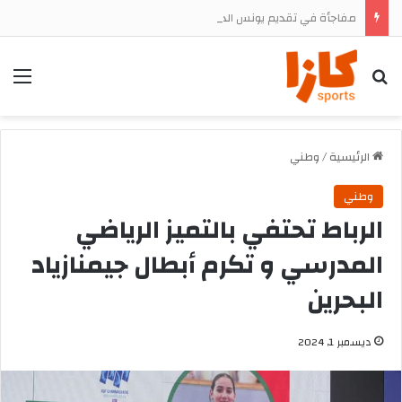
مفاجأة في تقديم يونس الدحماني.. الرجاء يستعد للإعلان عن جناحه الجديد وسط ترقب جماهيري
بحث
الق
الرئيسية
/
وطني
وطني
الرباط تحتفي بالتميز الرياضي
المدرسي و تكرم أبطال جيمنازياد
البحرين
ديسمبر 1, 2024