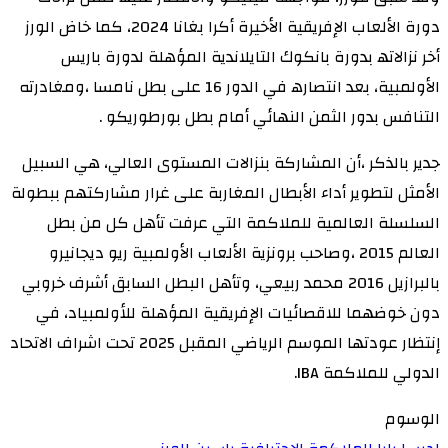
دورة الألعاب الإفريقية الأخيرة أكرا بغانا 2024، كما خاض الورز
أخر نزالاتھ بدورة بانكوك التايلاندية المؤھلة لدورة باريس
الأولمبية، بعد انتصارھ في الدور 16 على بطل نامسا ،ومغادرته
التنافس بدور الثمن النھائي أمام بطل بورطوريكو .
جدير بالذكر ،أن المشاركة بنزالات المستوى العالي، ھي السبيل
الأمثل لتطوير أداء الأبطال المغاربة على غرار مشاركتھم ببطولة
السلسلة العالمية للملاكمة التي عرفت تأھل كل من بطل
العالم 2015 ،وصاحب برونزية الألعاب الأولمبية ريو ديجانيرو
بالبرازيل 2016 محمد ربيعي، وتأھل البطل السابق أشرف خروبي
دون خوضھما للاقصائيات الإفريقية المؤھلة للأولمبياد، في
إنتظار عودتھا الموسم الرياضي المقبل 2025 تحت اشراف الاتحاد
الدولي للملاكمة IBA.
الوسوم