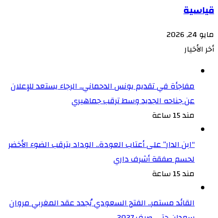
قياسية
مايو 24, 2026
أخر الأخيار
مفاجأة في تقديم يونس الدحماني.. الرجاء يستعد للإعلان
عن جناحه الجديد وسط ترقب جماهيري
مند 15 ساعة
“ابن الدار” على أعتاب العودة.. الوداد يترقب الضوء الأخضر
لحسم صفقة أشرف داري
مند 15 ساعة
القائد مستمر.. الفتح السعودي يُجدد عقد المغربي مروان
سعدان حتى صيف 2027