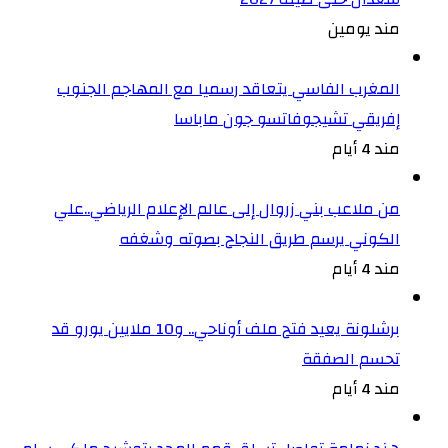
مند يومين
المغرب الفاسي يتعاقد رسميا مع المهاجم الجنوب
إفريقي تشيجوفاتسو جون ماباسا
مند 4 أيام
من ملاعب بني زروال إلى عالم الإعلام الرياضي..علي
الكوني يرسم طريق النجاح بصوته وشغفه
مند 4 أيام
برشلونة يعيد فتح ملف أوناحي.. و10 ملايين يورو قد
تحسم الصفقة
مند 4 أيام