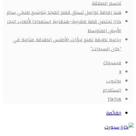
تحسم الصفقة
هند زمامة تواصل تسلق قمم المجد بتوشيح ملكي سام
كازا تحتضن قمة مغربية–هنغارية استعدادا لألعاب البحر
الأبيض المتوسط
رباعية نظيفة تمنح لبؤات الأطلس انطلاقة مثالية في
“كان السيدات”
فيسبوك
X
يوتيوب
انستقرام
‫TikTok
القائمة