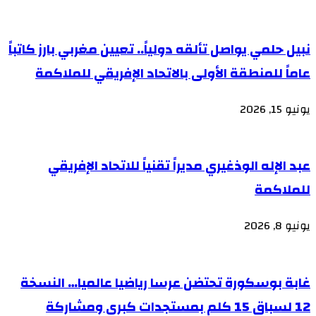
نبيل حلمي يواصل تألقه دولياً.. تعيين مغربي بارز كاتباً
عاماً للمنطقة الأولى بالاتحاد الإفريقي للملاكمة
يونيو 15, 2026
عبد الإله الوذغيري مديراً تقنياً للاتحاد الإفريقي
للملاكمة
يونيو 8, 2026
غابة بوسكورة تحتضن عرسا رياضيا عالميا… النسخة
12 لسباق 15 كلم بمستجدات كبرى ومشاركة