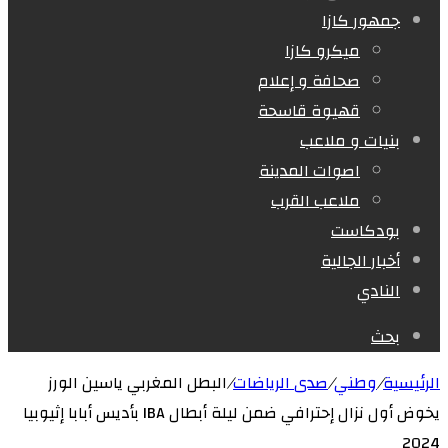
جمهور كازا
ميكرو كازا
صحافة و إعلام
قهيوة قاسحة
بنيات و ملاعب
اصوات المدينة
ملاعب القرب
بودكاست
أخبار الجالية
النادي
بحث
الرئيسية
/
وطني
/
صدى الرياضات
/
البطل المغربي ياسين الورز
يخوض أول نزال إحترافي ضمن ليلة أبطال IBA بأديس أبابا إثيوبيا
2024