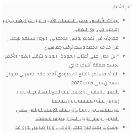
أخر الأخبار
لبؤات الأطلس يضعن اللمسات الأخيرة قبل مواجهة جنوب
إفريقيا في ربع النهائي
مفاجأة في تقديم يونس الدحماني.. الرجاء يستعد للإعلان
عن جناحه الجديد وسط ترقب جماهيري
“ابن الدار” على أعتاب العودة.. الوداد يترقب الضوء الأخضر
لحسم صفقة أشرف داري
القائد مستمر.. الفتح السعودي يُجدد عقد المغربي مروان
سعدان حتى صيف 2027
المغرب الفاسي يتعاقد رسميا مع المهاجم الجنوب
إفريقي تشيجوفاتسو جون ماباسا
من ملاعب بني زروال إلى عالم الإعلام الرياضي..علي
الكوني يرسم طريق النجاح بصوته وشغفه
برشلونة يعيد فتح ملف أوناحي.. و10 ملايين يورو قد