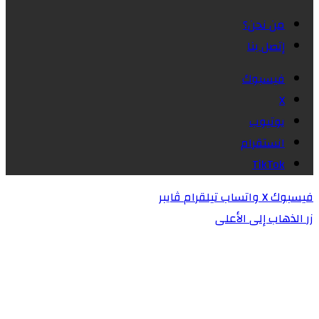
من نحن؟
إتصل بنا
فيسبوك
X
يوتيوب
انستقرام
‫TikTok
فيسبوك
X
واتساب
تيلقرام
ڤايبر
زر الذهاب إلى الأعلى