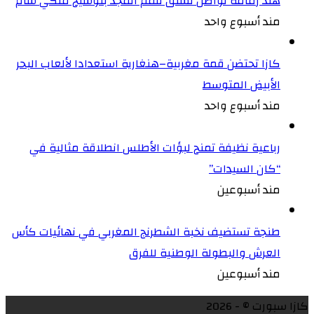
هند زمامة تواصل تسلق قمم المجد بتوشيح ملكي سام
مند أسبوع واحد
كازا تحتضن قمة مغربية–هنغارية استعدادا لألعاب البحر
الأبيض المتوسط
مند أسبوع واحد
رباعية نظيفة تمنح لبؤات الأطلس انطلاقة مثالية في
“كان السيدات”
مند أسبوعين
طنجة تستضيف نخبة الشطرنج المغربي في نهائيات كأس
العرش والبطولة الوطنية للفرق
مند أسبوعين
كازا سبورت © - 2026