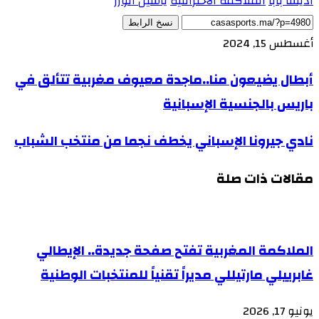
اديسا بابا
الملاكمة الاحترافية
ياسين الورز
نسخ الرابط
أغسطس 15, 2024
أبطال يضيعون منا..ماجدة معيوف مغربية تتألق في
باريس بالجنسية الإسبانية
نادي جيرونا الإسباني يخطف نجما من منتخب الشباب
مقالات ذات صلة
الملاكمة المغربية تفتح صفحة جديدة.. الإيطالي
غابرييلي مارتيللي مديراً تقنياً للمنتخبات الوطنية
يونيو 17, 2026