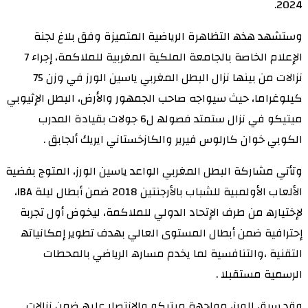
2024.
وستشھد ھذھ التظاھرة الرياضية المتميزة وفق بلاغ لجنة
الإعلام الخاصة بالجامعة الملكية المغربية للملاكمة، إجراء 7
نزالات من بينھا نزال البطل المغربي ياسين الورز في وزن 75
كيلوغراما، حيث سيواجه صاحب الجمھور والأرض، البطل الإثيوبي
ميتيكو في نزال ستمتد فصولھ ل6 جولات بقيادة المدرب
الكوبي خوان كارلوس فيرير والكازخستاني ايريك ألجابق .
وتأتي مشاركة البطل المغربي الواعد ياسين الورز، المتوج بفضية
الألعاب الأولمبية للشباب بالأرجنتين 2018 ضمن أبطال ليلة IBA،
لإختيارھ من طرف الإتحاد الدولي للملاكمة، ليخوض أول تجربة
إحترافية ضمن أبطال المستوى العالي بھدف تطوير إمكانياتھ
التقنية ،والتنافسية لما يخدم مسارھ الرياضي بالمحطات
الرسمية مستقبلا .
وقد سبق للورز، مواجھة ميتيكو والانتصار عليھ ضمن نزالات