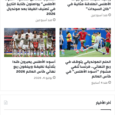
الأطلس انطلاقة مثالية في
الأطلس” يواصلون كتابة التاريخ
“كان السيدات”
في تصنيف الفيفا بعد مونديال
2026
مند أسبوعين
مند أسبوعين
الحلم المونديالي يتوقف في
أسود الأطلس يعبرون كندا
ربع النهائي.. فرنسا تُنهي
بثلاثية نظيفة ويبلغون ربع
مشوار “أسود الأطلس” في
نهائي كأس العالم 2026
كأس العالم
يوليو 4, 2026
مند 4 أسابيع
أخر الأخيار