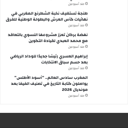
مند أسبوعين
طنجة تستضيف نخبة الشطرنج المغربي في
نهائيات كأس العرش والبطولة الوطنية للفرق
مند أسبوعين
نهضة بركان تعزز مشروعها النسوي بالتعاقد
مع محمد العبدي لقيادة التكوين
مند أسبوعين
إبراهيم العسري رئيسًا جديدًا للوداد الرياضي
بعد حسم سباق الانتخابات
مند أسبوعين
المغرب سادس العالم.. “أسود الأطلس”
يواصلون كتابة التاريخ في تصنيف الفيفا بعد
مونديال 2026
مند أسبوعين