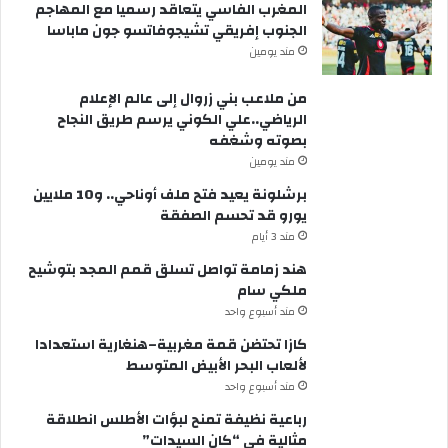
المغرب الفاسي يتعاقد رسميا مع المهاجم
الجنوب إفريقي تشيجوفاتسو جون ماباسا
مند يومين
من ملاعب بني زروال إلى عالم الإعلام
الرياضي..علي الكوني يرسم طريق النجاح
بصوته وشغفه
مند يومين
برشلونة يعيد فتح ملف أوناحي.. و10 ملايين
يورو قد تحسم الصفقة
مند 3 أيام
هند زمامة تواصل تسلق قمم المجد بتوشيح
ملكي سام
مند أسبوع واحد
كازا تحتضن قمة مغربية–هنغارية استعدادا
لألعاب البحر الأبيض المتوسط
مند أسبوع واحد
رباعية نظيفة تمنح لبؤات الأطلس انطلاقة
مثالية في “كان السيدات”