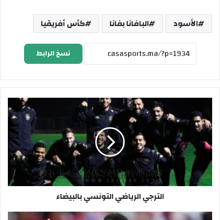
الأسود
البافانا بفانا
كأس أفريقيا
نسخ الرابط
الترجي الرياضي التونسي بالبيضاء