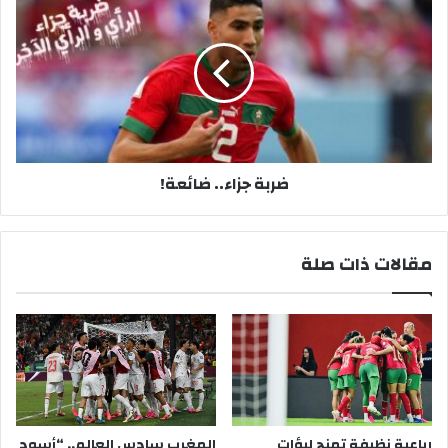
ضربة جزاء.. ضائعة!
مقالات ذات صلة
رباعية نظيفة تمنح لبؤات
المغرب سادس العالم.. “أسود