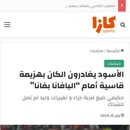
المغرب الفاسي يتعاقد رسميا مع المهاجم الجنوب إفريقي تشيجوفاتسو جون ماباسا
بحث
الق
الرئيسية
/
منتخبات
منتخبات
الأسود يغادرون الكان بهزيمة
قاسية أمام “البافانا بفانا”
حكيمي ضيع ضربة جزاء و تغييرات وليد لم تصل
للشباك
يناير 31, 2024